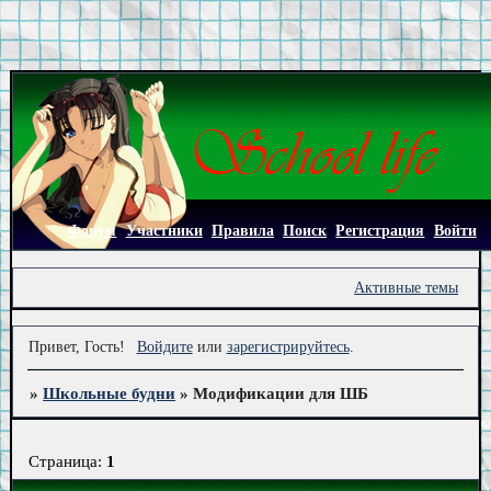
Форум
Участники
Правила
Поиск
Регистрация
Войти
Активные темы
Привет, Гость!
Войдите
или
зарегистрируйтесь
.
»
Школьные будни
»
Модификации для ШБ
Страница:
1