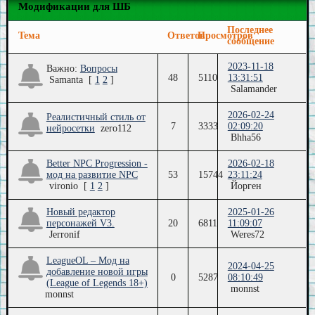
Модификации для ШБ
Последнее
Тема
Ответов
Просмотров
сообщение
2023-11-18
Важно:
Вопросы
48
5110
13:31:51
Samanta
[
1
2
]
Salamander
2026-02-24
Реалистичный стиль от
7
3333
02:09:20
нейросетки
zero112
Bhha56
Better NPC Progression -
2026-02-18
мод на развитие NPC
53
15744
23:11:24
vironio
[
1
2
]
Йорген
Новый редактор
2025-01-26
персонажей V3.
20
6811
11:09:07
Jerronif
Weres72
LeagueOL – Мод на
2024-04-25
добавление новой игры
0
5287
08:10:49
(League of Legends 18+)
monnst
monnst