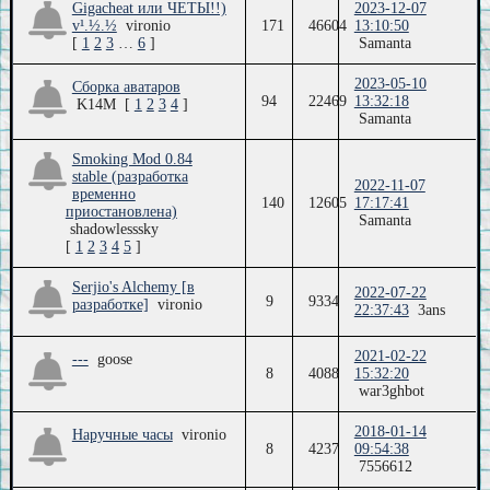
Gigacheat или ЧЕТЫ!!)
2023-12-07
v¹.½.½
vironio
171
46604
13:10:50
[
1
2
3
…
6
]
Samanta
2023-05-10
Сборка аватаров
94
22469
13:32:18
K14M
[
1
2
3
4
]
Samanta
Smoking Mod 0.84
stable (разработка
2022-11-07
временно
140
12605
17:17:41
приостановлена)
Samanta
shadowlesssky
[
1
2
3
4
5
]
Serjio's Alchemy [в
2022-07-22
9
9334
разработке]
vironio
22:37:43
3ans
2021-02-22
---
goose
8
4088
15:32:20
war3ghbot
2018-01-14
Наручные часы
vironio
8
4237
09:54:38
7556612