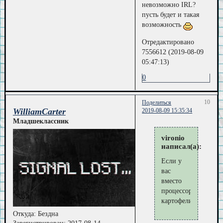
невозможно IRL?
пусть будет и такая
возможность
Отредактировано
7556612 (2019-08-09
05:47:13)
0
10
Поделиться
WilliamCarter
2019-08-09 15:35:34
Младшеклассник
vironio
написал(а):
Если у
вас
вместо
процессора
картофелина,
Откуда:
Бездна