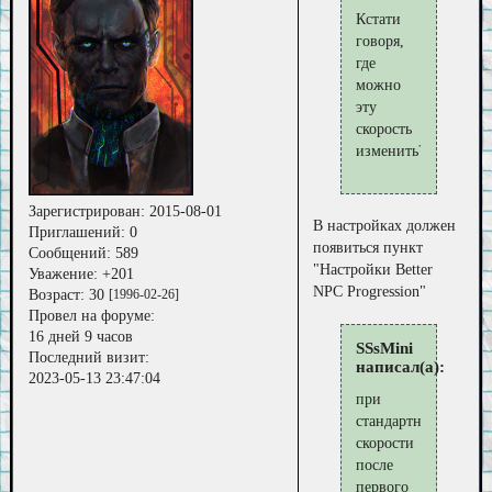
Кстати
говоря,
где
можно
эту
скорость
изменить?
Зарегистрирован
: 2015-08-01
В настройках должен
Приглашений:
0
появиться пункт
Сообщений:
589
"Настройки Better
Уважение:
+201
NPC Progression"
Возраст:
30
[1996-02-26]
Провел на форуме:
16 дней 9 часов
SSsMini
Последний визит:
написал(а):
2023-05-13 23:47:04
при
стандартной
скорости
после
первого