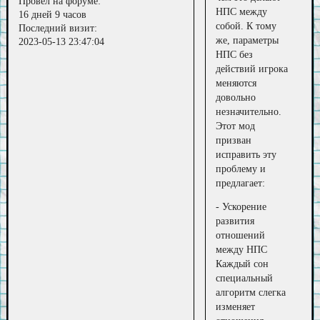
Провел на форуме:
НПС между
16 дней 9 часов
собой. К тому
Последний визит:
же, параметры
2023-05-13 23:47:04
НПС без
действий игрока
меняются
довольно
незначительно.
Этот мод
призван
исправить эту
проблему и
предлагает:
- Ускорение
развития
отношений
между НПС
Каждый сон
специальный
алгоритм слегка
изменяет