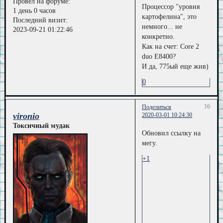
Провел на форуме:
Процессор "уровня
1 день 0 часов
картофелина", это
Последний визит:
немного... не
2023-09-21 01:22:46
конкретно.
Как на счет: Core 2
duo E8400?
И да, 775ый еще жив)
0
16
Поделиться
vironio
2020-03-01 10:24:30
Токсичный мудак
Обновил ссылку на
мегу.
+1