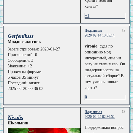
хранит тебя бог
хентая"
+1
12
Поделиться
Gerfeniksss
2020-02-14 13:05:14
Младшеклассник
vironio
, судя по
Зарегистрирован
: 2020-01-27
описанию мод
Приглашений:
0
интересный, еще ни
Сообщений:
3
разу не ставил его. Он
Уважение:
+2
поддерживается на
Провел на форуме:
актуальной сборке? В
5 часов 35 минут
нем учтены новые
Последний визит:
черты?
2025-02-20 00:36:03
0
13
Поделиться
Nivalis
2020-02-25 02:36:52
Школьник
Поддерживаю вопрос