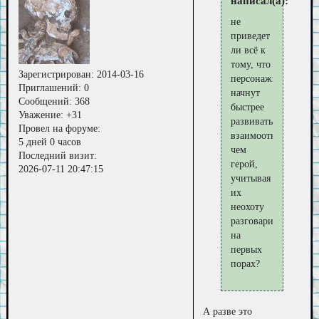
написал(а):
не
приведет
ли всё к
тому, что
Зарегистрирован
: 2014-03-16
персонажи
Приглашений:
0
начнут
Сообщений:
368
быстрее
Уважение:
+31
развивать
Провел на форуме:
взаимоотношения,
5 дней 0 часов
чем
Последний визит:
герой,
2026-07-11 20:47:15
учитывая
их
неохоту
разговаривать
на
первых
порах?
А разве это