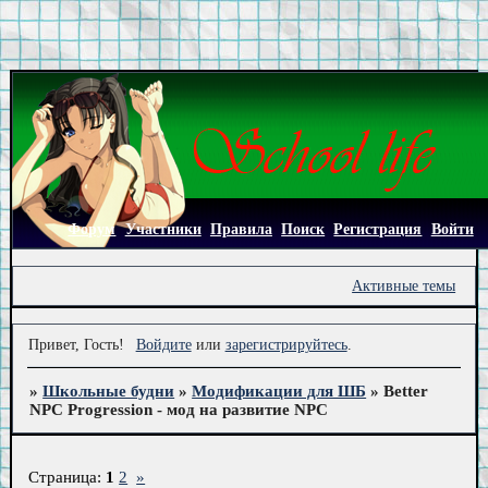
Форум
Участники
Правила
Поиск
Регистрация
Войти
Активные темы
Привет, Гость!
Войдите
или
зарегистрируйтесь
.
»
Школьные будни
»
Модификации для ШБ
»
Better
NPC Progression - мод на развитие NPC
Страница:
1
2
»