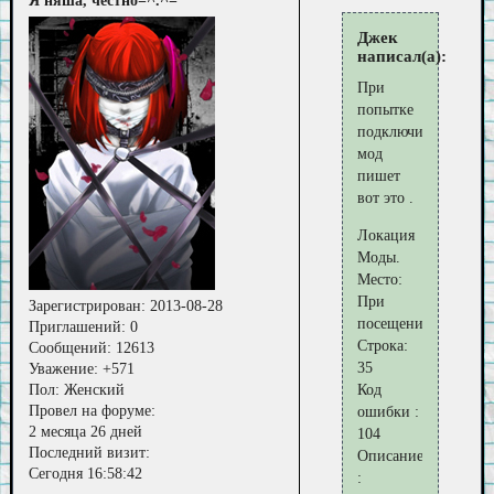
Я няша, честно=^.^=
Джек
написал(а):
При
попытке
подключить
мод
пишет
вот это .
Локация
Моды.
Место:
При
Зарегистрирован
: 2013-08-28
посещении.
Приглашений:
0
Строка:
Сообщений:
12613
35
Уважение:
+571
Код
Пол:
Женский
Провел на форуме:
ошибки :
2 месяца 26 дней
104
Последний визит:
Описание
Сегодня 16:58:42
: