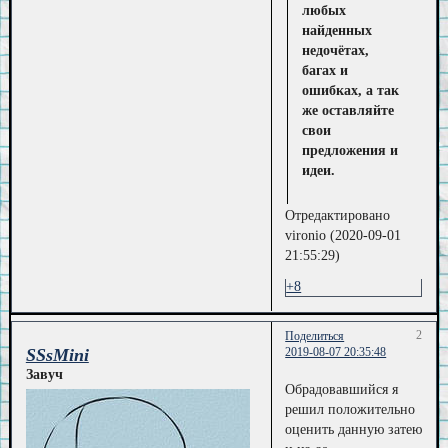
любых
найденных
недочётах,
багах и
ошибках, а так
же оставляйте
свои
предложения и
идеи.
Отредактировано
vironio (2020-09-01
21:55:29)
+8
2
Поделиться
SSsMini
2019-08-07 20:35:48
Завуч
Обрадовавшийся я
решил положительно
оценить данную затею