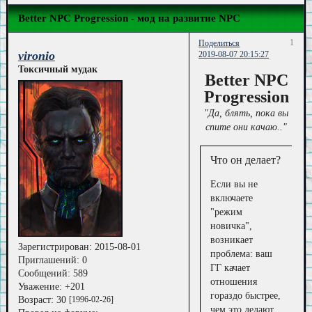
Better NPC Progression - мод на развитие NPC
1
Поделиться
vironio
2019-08-07 20:15:27
Токсичный мудак
Better NPC
Progression
"Да, блять, пока вы
спите они качаю.."
Что он делает?
Если вы не
включаете
"режим
новичка",
возникает
Зарегистрирован
: 2015-08-01
проблема: ваш
Приглашений:
0
ГГ качает
Сообщений:
589
отношения
Уважение:
+201
гораздо быстрее,
Возраст:
30
[1996-02-26]
чем это делают