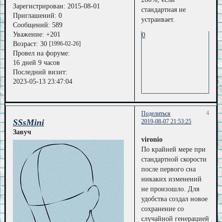
Зарегистрирован
: 2015-08-01
стандартная не
Приглашений:
0
устраивает.
Сообщений:
589
Уважение:
+201
0
Возраст:
30
[1996-02-26]
Провел на форуме:
16 дней 9 часов
Последний визит:
2023-05-13 23:47:04
4
Поделиться
SSsMini
2019-08-07 21:53:25
Завуч
vironio
По крайней мере при
стандартной скорости
после первого сна
никаких изменений
не произошло. Для
удобства создал новое
сохранение со
случайной генерацией