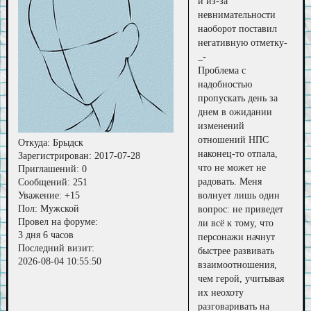
и из-за
невнимательности
наоборот поставил
негативную отметку-
_-
Проблема с
надобностью
пропускать день за
днем в ожидании
изменений
отношений НПС
Откуда:
Брыдск
наконец-то отпала,
Зарегистрирован
: 2017-07-28
что не может не
Приглашений:
0
радовать. Меня
Сообщений:
251
волнует лишь один
Уважение:
+15
Пол:
Мужской
вопрос: не приведет
Провел на форуме:
ли всё к тому, что
3 дня 6 часов
персонажи начнут
Последний визит:
быстрее развивать
2026-08-04 10:55:50
взаимоотношения,
чем герой, учитывая
их неохоту
разговаривать на