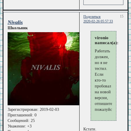
15
Поделиться
Nivalis
2020-02-26 05:57:33
Школьник
vironio
написал(а):
Работать
должен,
но я не
тестил.
Если
кто-то
пробовал
на новой
версии,
отпишитесь,
Зарегистрирован
: 2019-02-03
пожалуйста.
Приглашений:
0
Сообщений:
25
Уважение:
+3
Кстати.