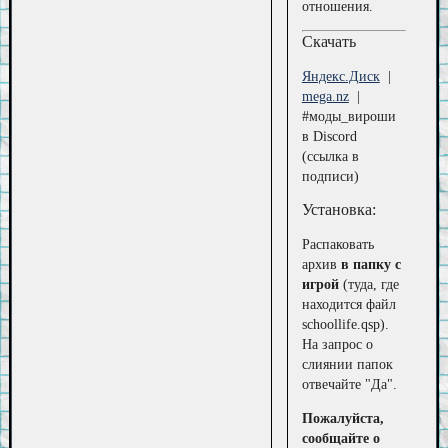
отношения.
Скачать
Яндекс.Диск
|
mega.nz
|
#моды_вироши
в Discord
(ссылка в
подписи)
Установка:
Распаковать
архив
в папку с
игрой
(туда, где
находится файл
schoollife.qsp).
На запрос о
слиянии папок
отвечайте "Да".
Пожалуйста,
сообщайте о