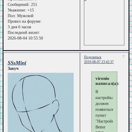
Сообщений:
251
Уважение:
+15
Пол:
Мужской
Провел на форуме:
3 дня 6 часов
Последний визит:
2026-08-04 10:55:50
7
Поделиться
SSsMini
2019-08-07 23:42:37
Завуч
vironio
написал(а):
В
настройках
должен
появиться
пункт
"Настройки
Better