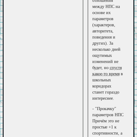
отношения
между НПС на
основе их
параметров
(характеров,
авторитета,
поведения и
других). За
несколько дней
ощутимых
изменений не
будет, но
спустя
какое-то время
в
школьных
коридорах
станет гораздо
интереснее.
- "Прокачку"
параметров НПС
Причём это не
простые +1 к
спортивности, а