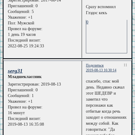
Зарегистрирован
: 2017-08-14
Приглашений:
0
Сразу вспомнил
Сообщений:
5
Глэдос кекъ
Уважение:
+1
0
Пол:
Мужской
Провел на форуме:
1 день 19 часов
Последний визит:
2022-08-25 19:24:33
11
Поделиться
serg31
2019-08-13 16:30:14
Младшеклассник
спасибо, спас мой
Зарегистрирован
: 2019-08-13
день. Недавно скачал
Приглашений:
0
этот ШЕДЕВР и
Сообщений:
1
заметил что
Уважение:
+1
персонажи как
Провел на форуме:
отбитые когда речь
16 минут
заходит о отношениях
Последний визит:
между собой. Как
2019-08-13 16:35:08
говориться: "Да