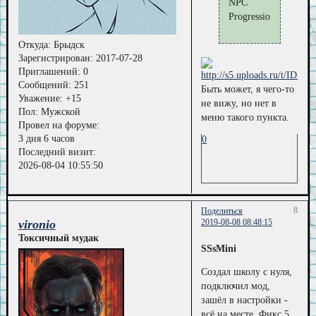
NPC
Progression"
Откуда:
Брыдск
Зарегистрирован
: 2017-07-28
Приглашений:
0
Сообщений:
251
Быть может, я чего-то
Уважение:
+15
не вижу, но нет в
Пол:
Мужской
меню такого пункта.
Провел на форуме:
3 дня 6 часов
0
Последний визит:
2026-08-04 10:55:50
8
Поделиться
vironio
2019-08-08 08:48:15
Токсичный мудак
SSsMini
Создал школу с нуля,
подключил мод,
зашёл в настройки -
всё на месте. Фикс 5