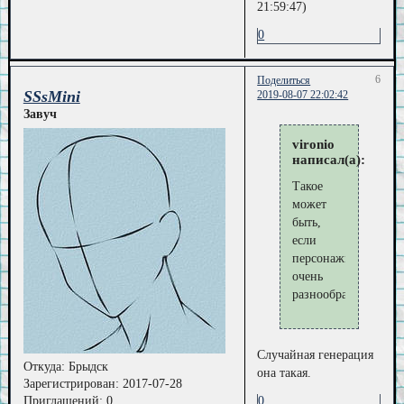
21:59:47)
0
6
Поделиться
SSsMini
2019-08-07 22:02:42
Завуч
vironio
написал(а):
Такое
может
быть,
если
персонажи
очень
разнообразные.
Случайная генерация
Откуда:
Брыдск
она такая.
Зарегистрирован
: 2017-07-28
0
Приглашений:
0