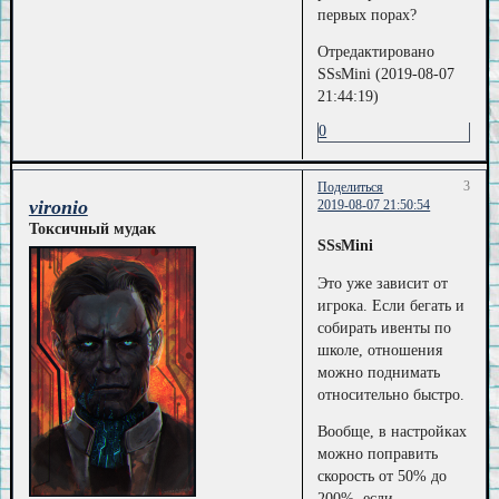
первых порах?
Отредактировано
SSsMini (2019-08-07
21:44:19)
0
3
Поделиться
vironio
2019-08-07 21:50:54
Токсичный мудак
SSsMini
Это уже зависит от
игрока. Если бегать и
собирать ивенты по
школе, отношения
можно поднимать
относительно быстро.
Вообще, в настройках
можно поправить
скорость от 50% до
200%, если