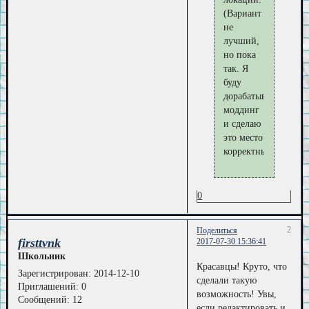
(Вариант
не
лучший,
но пока
так. Я
буду
дорабатывать
моддинг
и сделаю
это место
корректным)
0
2
Поделиться
firsttvnk
2017-07-30 15:36:41
Школьник
Красавцы! Круто, что
Зарегистрирован
: 2014-12-10
сделали такую
Приглашений:
0
возможность! Увы,
Сообщений:
12
если редактировать и