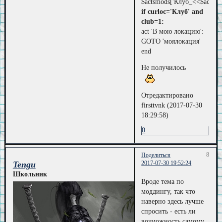
$actsmods['Клуб_<<$actsmo
if curloc='Клуб' and
club=1:
act 'В мою локацию':
GOTO 'моялокация'
end
Не получилось
Отредактировано
firsttvnk (2017-07-30
18:29:58)
0
8
Поделиться
Tengu
2017-07-30 19:52:24
Школьник
Вроде тема по
моддингу, так что
наверно здесь лучше
спросить - есть ли
возможность самому