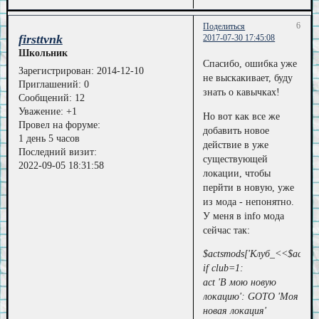
6
Поделиться
firsttvnk
2017-07-30 17:45:08
Школьник
Спасибо, ошибка уже
Зарегистрирован
: 2014-12-10
не выскакивает, буду
Приглашений:
0
знать о кавычках!
Сообщений:
12
Уважение:
+1
Но вот как все же
Провел на форуме:
добавить новое
1 день 5 часов
действие в уже
Последний визит:
существующей
2022-09-05 18:31:58
локации, чтобы
перйти в новую, уже
из мода - непонятно.
У меня в info мода
сейчас так:
$actsmods['Клуб_<<$actsmo
if club=1:
act 'В мою новую
локацию': GOTO 'Моя
новая локация'