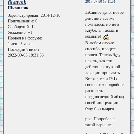
firsttvnk
2017-07-30 18:11:31
Школьник
Забавное дело, новое
Зарегистрирован
: 2014-12-10
действие все же
Приглашений:
0
появилось, но не в
Сообщений:
12
Клубе, а... дома, в
Уважение:
+1
комнате!
Провел на форуме:
В любом случае
1 день 5 часов
спасибо, процесс
Последний визит:
пошел. Теперь буду
2022-09-05 18:31:58
искать, как это
действие к нужной
локации привязать.
Все же, если
Ps1x
согласится подробнее
расписать
предпоследний абзац
своей инструкции
буду благодарен.
p.s.: Попробовал
такой вариант: