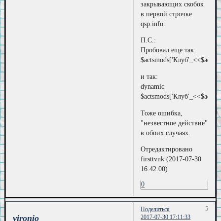
закрывающих скобок
в первой строчке
qsp.info.
П.С.:
Пробовал еще так:
$actsmods['Клуб'_<<$actsm
и так:
dynamic
$actsmods['Клуб'_<<$actsm
Тоже ошибка,
"незвестное действие"
в обоих случаях.
Отредактировано
firsttvnk (2017-07-30
16:42:00)
0
5
Поделиться
vironio
2017-07-30 17:11:33