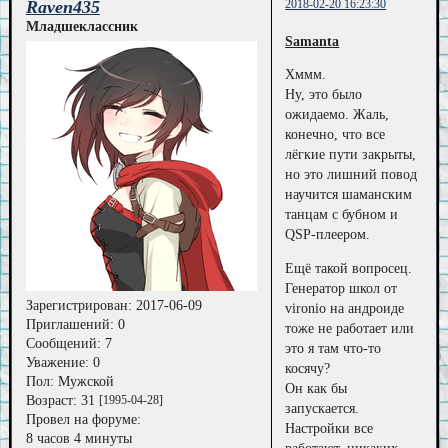
Raven435
2018-02-20 16:23:30
Младшеклассник
Samanta
Хммм.
Ну, это было
ожидаемо. Жаль,
конечно, что все
лёгкие пути закрыты,
но это лишний повод
научится шаманским
танцам с бубном и
QSP-плеером.
Ещё такой вопросец.
Генератор школ от
Зарегистрирован
: 2017-06-09
vironio на андроиде
Приглашений:
0
тоже не работает или
Сообщений:
7
это я там что-то
Уважение:
0
косячу?
Пол:
Мужской
Он как бы
Возраст:
31
[1995-04-28]
запускается.
Провел на форуме:
Настройки все
8 часов 4 минуты