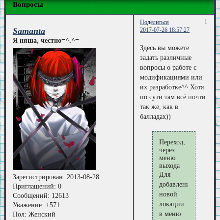
Вопросы
1
Поделиться
Samanta
2017-07-26 18:57:27
Я няша, честно=^.^=
Здесь вы можете
задать различные
вопросы о работе с
модификациями или
их разработке^^ Хотя
по сути там всё почти
так же, как в
балладах))
Переход,
через
меню
выхода
Для
Зарегистрирован
: 2013-08-28
добавления
Приглашений:
0
новой
Сообщений:
12613
локации
Уважение:
+571
в меню
Пол:
Женский