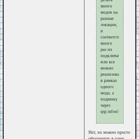
много
модов на
разные
локации,
и
соответственно
много
раз их
подключать,
или все
можно
реализовать
в рамках
одного
мода, а
подвязку
через
qsp.infost?
Нет, их можно просто
объединить в один.