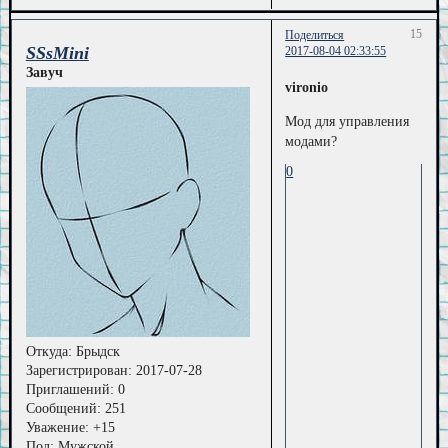
15
Поделиться
SSsMini
2017-08-04 02:33:55
Завуч
vironio
Мод для управления
модами?
0
Откуда:
Брыдск
Зарегистрирован
: 2017-07-28
Приглашений:
0
Сообщений:
251
Уважение:
+15
Пол:
Мужской