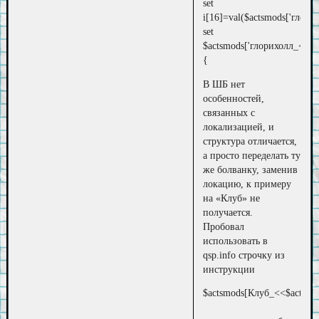
set
i[16]=val($actsmods['глорих
set
$actsmods['глорихолл_<<i[
{
В ШБ нет
особенностей,
связанных с
локализацией, и
структура отличается,
а просто переделать ту
же болванку, заменив
локацию, к примеру
на «Клуб» не
получается.
Пробовал
использовать в
qsp.info строчку из
инструкции
$actsmods[Клуб_<<$actsmod