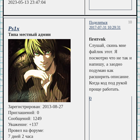
2023-05-13 23:47:04
10
Поделиться
Ps1x
2017-07-31 10:29:31
Типа местный админ
firsttvnk
Слушай, скинь мне
файлик этот. Я
посмотрю что не так и
напишу, а заодно
подумаю как
расширить описание.
Когда код под рукой
проще работать.
0
Зарегистрирован
: 2013-08-27
Приглашений:
0
Сообщений:
1249
Уважение:
+137
Провел на форуме:
7 дней 2 часа