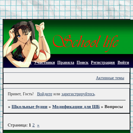
Форум
Участники
Правила
Поиск
Регистрация
Войти
Активные темы
Привет, Гость!
Войдите
или
зарегистрируйтесь
.
»
Школьные будни
»
Модификации для ШБ
»
Вопросы
Страница:
1
2
»