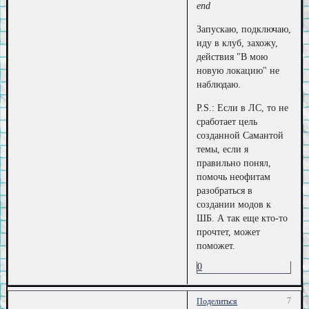
end
Запускаю, подключаю,
иду в клуб, захожу,
действия "В мою
новую локацию" не
наблюдаю.
P.S.: Если в ЛС, то не
сработает цель
созданной Самантой
темы, если я
правильно понял,
помочь неофитам
разобраться в
создании модов к
ШБ. А так еще кто-то
прочтет, может
поможет.
0
7
Поделиться