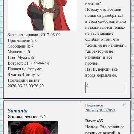
именно?
Потому что все мои
попытки разобраться
в этом самостоятельно
наталкиваются только
на вылетающие
Зарегистрирован
: 2017-06-09
ошибки о том, что
Приглашений:
0
"локация не найдена",
Сообщений:
7
"директория не
Уважение:
0
найдена" и всё
Пол:
Мужской
Возраст:
31
[1995-04-28]
прочее.
Провел на форуме:
На ПК версии всё
8 часов 4 минуты
вроде нормально.
Последний визит:
0
2020-06-23 09:26:20
19
Поделиться
Samanta
2018-02-20 10:30:21
Я няша, честно=^.^=
Raven435
Нельзя. Это основное
различие версий, в