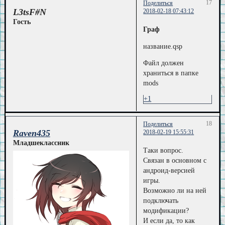
17
Поделиться
L3tsF#N
2018-02-18 07:43:12
Гость
Граф
название.qsp
Файл должен
храниться в папке
mods
+1
18
Поделиться
Raven435
2018-02-19 15:55:31
Младшеклассник
Таки вопрос.
Связан в основном с
андроид-версией
игры.
Возможно ли на ней
подключать
модификации?
И если да, то как