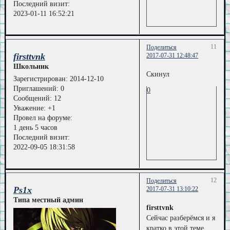
Последний визит:
2023-01-11 16:52:21
11
Поделиться
firsttvnk
2017-07-31 12:48:47
Школьник
Скинул
Зарегистрирован
: 2014-12-10
Приглашений:
0
0
Сообщений:
12
Уважение:
+1
Провел на форуме:
1 день 5 часов
Последний визит:
2022-09-05 18:31:58
12
Поделиться
Ps1x
2017-07-31 13:10:22
Типа местный админ
firsttvnk
Сейчас разберёмся и я
кратко в этой теме