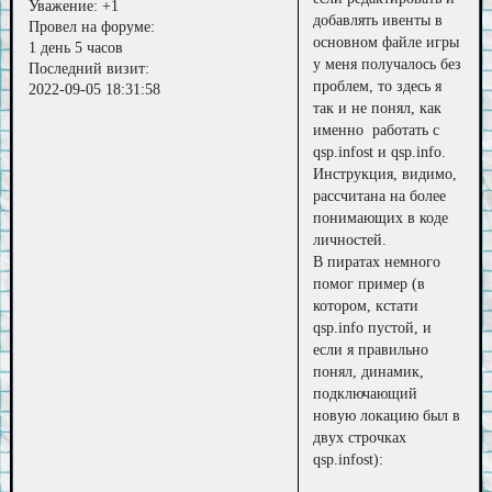
Уважение:
+1
добавлять ивенты в
Провел на форуме:
основном файле игры
1 день 5 часов
у меня получалось без
Последний визит:
проблем, то здесь я
2022-09-05 18:31:58
так и не понял, как
именно работать с
qsp.infost и qsp.info.
Инструкция, видимо,
рассчитана на более
понимающих в коде
личностей.
В пиратах немного
помог пример (в
котором, кстати
qsp.info пустой, и
если я правильно
понял, динамик,
подключающий
новую локацию был в
двух строчках
qsp.infost):