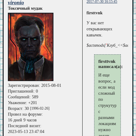
vironio
2017-07-30 16:15:45
Токсичный мудак
firsttvnk
У вас нет
открывающих
кавычек.
$actsmods[
'
Клуб_<<$actsmo
firsttvnk
написал(а):
И еще
вопрос, а
Зарегистрирован
: 2015-08-01
если мод
Приглашений:
0
сложный
Сообщений:
589
по
Уважение:
+201
струкутуре,
Возраст:
30
[1996-02-26]
с
Провел на форуме:
разными
16 дней 9 часов
локациями,
Последний визит:
нужно
2023-05-13 23:47:04
делать