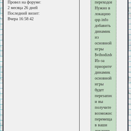
Провел на форуме:
переходов
2 месяца 26 дней
Нужно в
Последний визит:
локацию
Вчера 16:58:42
qsp.info
добавить
динамик
из
основной
игры
$vihodizdoma.
Из-за
приоритетов,
динамик
основной
игры
будет
перезаписан
и вы
получите
возможность
перемещаться
в ваши
локации.