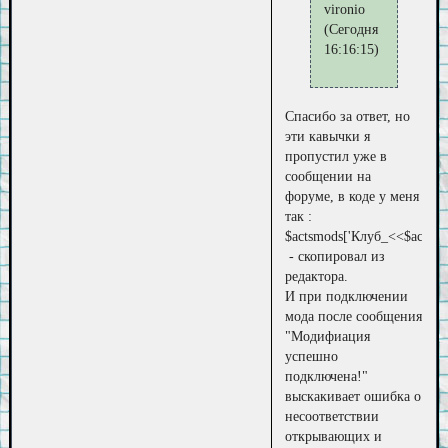
vironio
(Сегодня
16:16:15)
Спасибо за ответ, но
эти кавычки я
пропустил уже в
сообщении на
форуме, в коде у меня
так :
$actsmods['Клуб_<<$actsmo
- скопировал из
редактора.
И при подключении
мода после сообщения
"Модифиация
успешно
подключена!"
выскакивает ошибка о
несоответствии
открывающих и