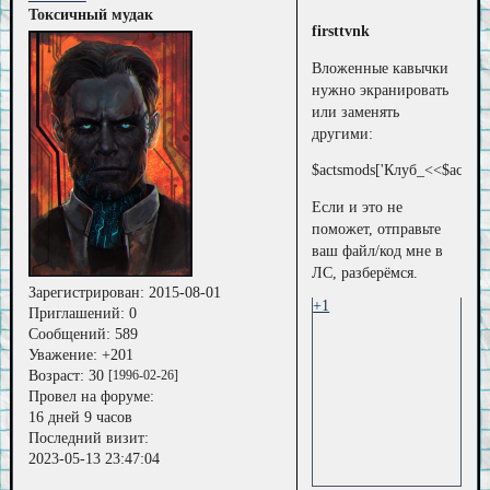
Токсичный мудак
firsttvnk
Вложенные кавычки
нужно экранировать
или заменять
другими:
$actsmods['Клуб_<<$actsmo
Если и это не
поможет, отправьте
ваш файл/код мне в
ЛС, разберёмся.
Зарегистрирован
: 2015-08-01
+1
Приглашений:
0
Сообщений:
589
Уважение:
+201
Возраст:
30
[1996-02-26]
Провел на форуме:
16 дней 9 часов
Последний визит:
2023-05-13 23:47:04