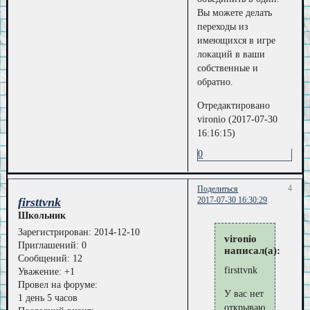
Вы можете делать
переходы из
имеющихся в игре
локаций в ваши
собственные и
обратно.
Отредактировано
vironio (2017-07-30
16:16:15)
0
4
Поделиться
firsttvnk
2017-07-30 16:30:29
Школьник
Зарегистрирован
: 2014-12-10
vironio
Приглашений:
0
написал(а):
Сообщений:
12
firsttvnk
Уважение:
+1
Провел на форуме:
У вас нет
1 день 5 часов
открывающих