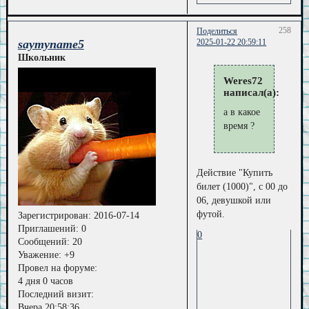
258
Поделиться
saymyname5
2025-01-22 20:59:11
Школьник
Weres72
написал(а):
а в какое
время ?
Действие "Купить
билет (1000)", с 00 до
06, девушкой или
футой.
Зарегистрирован
: 2016-07-14
Приглашений:
0
0
Сообщений:
20
Уважение:
+9
Провел на форуме:
4 дня 0 часов
Последний визит:
Вчера 20:58:36