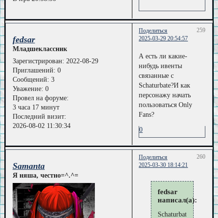
259
Поделиться
fedsar
2025-03-29 20:54:57
Младшеклассник
А есть ли какие-
Зарегистрирован
: 2022-08-29
нибудь ивенты
Приглашений:
0
связанные с
Сообщений:
3
Schaturbate?И как
Уважение:
0
персонажу начать
Провел на форуме:
пользоваться Only
3 часа 17 минут
Fans?
Последний визит:
2026-08-02 11:30:34
0
260
Поделиться
Samanta
2025-03-30 18:14:21
Я няша, честно=^.^=
fedsar
написал(а):
Schaturbate