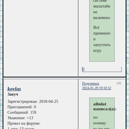
системе
масштабирование
не
включено
Всё
применить
и
запустить
игру
0
241
Поделиться
kovlas
2024-01-29 19:10:52
Завуч
Зарегистрирован
: 2018-04-25
aibulat
Приглашений:
0
написал(а):
Сообщений:
159
но
Уважение:
+13
почему
Провел на форуме:
1 день 13 часов
то ни кто