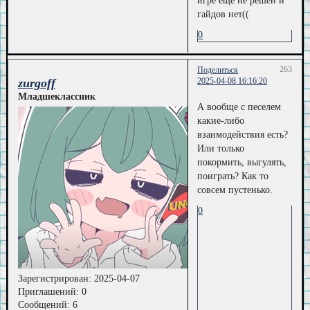
игре ещё не решён и
гайдов нет((
0
263
Поделиться
zurgoff
2025-04-08 16:16:20
Младшеклассник
А вообще с песелем
какие-либо
взаимодействия есть?
Или только
покормить, выгулять,
поиграть? Как то
совсем пустенько.
0
Зарегистрирован
: 2025-04-07
Приглашений:
0
Сообщений:
6