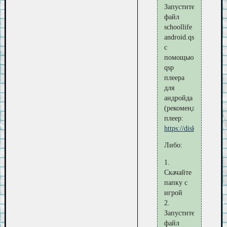
Запустите
файл
schoollife
android.qsp
с
помощью
qsp
плеера
для
андройда
(рекомендуемый
плеер:
https://disk.yande
Либо:
1.
Скачайте
папку с
игрой
2.
Запустите
файл