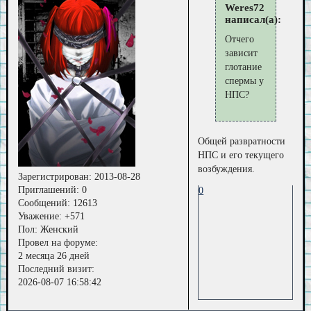
Weres72
написал(а):
Отчего
зависит
глотание
спермы у
НПС?
Общей развратности
НПС и его текущего
возбуждения.
Зарегистрирован
: 2013-08-28
Приглашений:
0
0
Сообщений:
12613
Уважение:
+571
Пол:
Женский
Провел на форуме:
2 месяца 26 дней
Последний визит:
2026-08-07 16:58:42