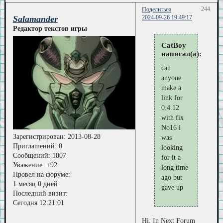
244
Поделиться
Salamander
2024-09-26 19:49:17
Редактор текстов игры
CatBoy
написал(а):
can
anyone
make a
link for
0.4.12
with fix
No16 i
Зарегистрирован
: 2013-08-28
was
Приглашений:
0
looking
Сообщений:
1007
for it a
Уважение:
+92
long time
Провел на форуме:
ago but
1 месяц 0 дней
gave up
Последний визит:
Сегодня 12:21:01
Hi. In Next Forum