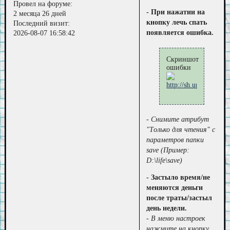
Провел на форуме:
- При нажатии на
2 месяца 26 дней
кнопку лечь спать
Последний визит:
появляется ошибка.
2026-08-07 16:58:42
Скриншот
ошибки
- Снимите атрибут
"Только для чтения" с
параметров папки
save (Пример:
D:\life\save)
- Застыло время/не
меняются деньги
после траты/застыл
день недели.
- В меню настроек
нажмите на кнопку