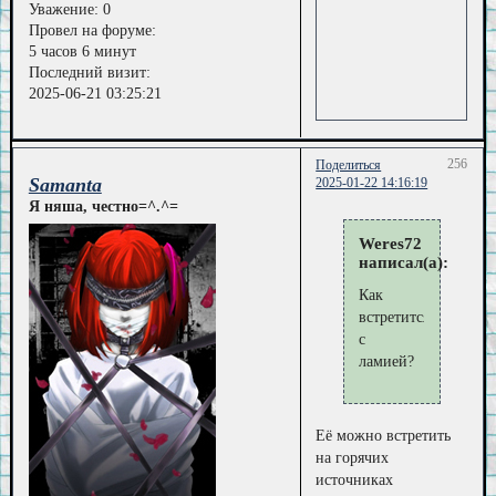
Уважение:
0
Провел на форуме:
5 часов 6 минут
Последний визит:
2025-06-21 03:25:21
256
Поделиться
Samanta
2025-01-22 14:16:19
Я няша, честно=^.^=
Weres72
написал(а):
Как
встретится
с
ламией?
Её можно встретить
на горячих
источниках