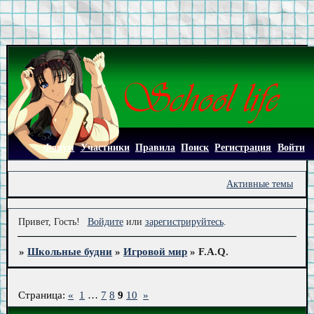
Форум
Участники
Правила
Поиск
Регистрация
Войти
Активные темы
Привет, Гость!
Войдите
или
зарегистрируйтесь
.
»
Школьные будни
»
Игровой мир
»
F.A.Q.
Страница:
«
1
…
7
8
9
10
»