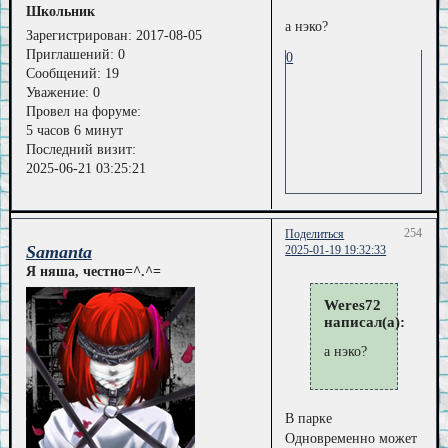
Школьник
а нэко?
Зарегистрирован
: 2017-08-05
Приглашений:
0
0
Сообщений:
19
Уважение:
0
Провел на форуме:
5 часов 6 минут
Последний визит:
2025-06-21 03:25:21
254
Поделиться
Samanta
2025-01-19 19:32:33
Я няша, честно=^.^=
Weres72
написал(а):
а нэко?
В парке
Одновременно может