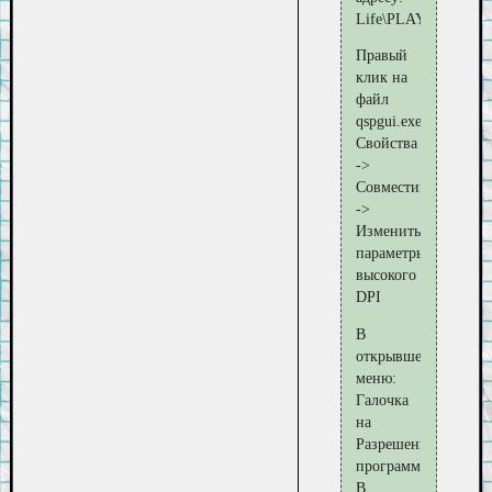
Life\PLAYER
Правый
клик на
файл
qspgui.exe.
Свойства
->
Совместимость
->
Изменить
параметры
высокого
DPI
В
открывшемся
меню:
Галочка
на
Разрешение
программы
В