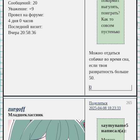
покормить,
Сообщений:
20
выгулять,
Уважение:
+9
поиграть?
Провел на форуме:
Как то
4 дня 0 часов
совсем
Последний визит:
пустенько.
Вчера 20:58:36
Можно отдаться
собачке во время сна,
если твоя
развратность больше
50.
0
265
Поделиться
zurgoff
2025-04-08 18:23:33
Младшеклассник
saymyname5
написал(а):
Можно