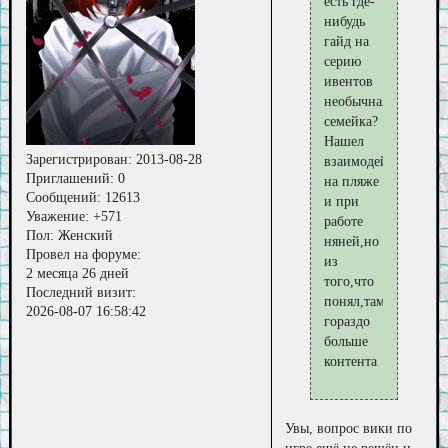
есть где-
нибудь
гайд на
серию
ивентов
необычная
семейка?
Нашел
Зарегистрирован
: 2013-08-28
взаимодействие
Приглашений:
0
на пляже
Сообщений:
12613
и при
Уважение:
+571
работе
Пол:
Женский
няней,но
Провел на форуме:
из
2 месяца 26 дней
того,что
Последний визит:
понял,там
2026-08-07 16:58:42
гораздо
больше
контента
Увы, вопрос вики по