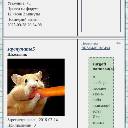
Уважение:
+1
Провел на форуме:
12 часов 2 минуты
Последний визит:
2025-09-28 20:34:08
264
Поделиться
saymyname5
2025-04-08 18:04:41
Школьник
zurgoff
написал(а):
А
вообще с
песелем
какие-
либо
взаимодействия
есть?
Или
Зарегистрирован
: 2016-07-14
только
Приглашений:
0