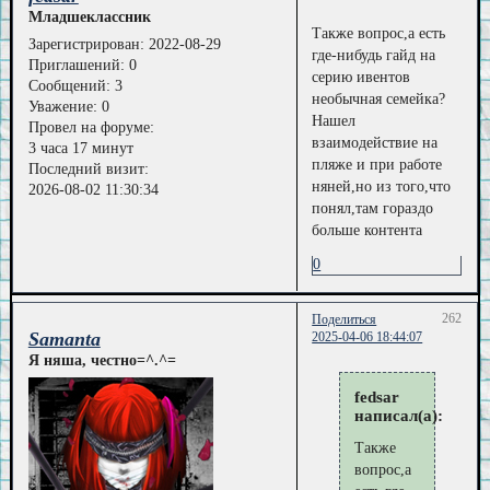
Младшеклассник
Также вопрос,а есть
Зарегистрирован
: 2022-08-29
где-нибудь гайд на
Приглашений:
0
серию ивентов
Сообщений:
3
необычная семейка?
Уважение:
0
Нашел
Провел на форуме:
взаимодействие на
3 часа 17 минут
пляже и при работе
Последний визит:
няней,но из того,что
2026-08-02 11:30:34
понял,там гораздо
больше контента
0
262
Поделиться
Samanta
2025-04-06 18:44:07
Я няша, честно=^.^=
fedsar
написал(а):
Также
вопрос,а