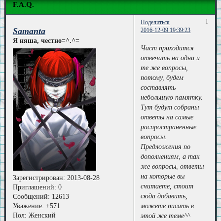
F.A.Q.
1
Поделиться
Samanta
2016-12-09 19:39:23
Я няша, честно=^.^=
Част приходится
отвечать на одни и
те же вопросы,
потому, будем
составлять
небольшую памятку.
Тут будут собраны
ответы на самые
распространенные
вопросы.
Предложения по
дополнениям, а так
же вопросы, ответы
на которые вы
Зарегистрирован
: 2013-08-28
считаете, стоит
Приглашений:
0
сюда добавить,
Сообщений:
12613
Уважение:
+571
можете писать в
Пол:
Женский
этой же теме^^