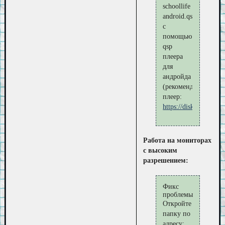
schoollife
android.qsp
с
помощью
qsp
плеера
для
андройда
(рекомендуемый
плеер:
https://disk.yande
Работа на мониторах
с высоким
разрешением:
Фикс
проблемы
Откройте
папку по
адресу: