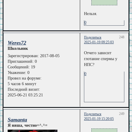
Нельзя.
0
248
Поделиться
Weres72
2025-01-19 09:25:03
Школьник
Отчего зависит
Зарегистрирован
: 2017-08-05
глотание спермы у
Приглашений:
0
НПС?
Сообщений:
19
Уважение:
0
0
Провел на форуме:
5 часов 6 минут
Последний визит:
2025-06-21 03:25:21
249
Поделиться
Samanta
2025-01-19 15:20:05
Я няша, честно=^.^=