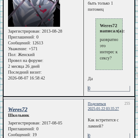
быть только 1
питомец
Weres72
написал(а):
Зарегистрирован
: 2013-08-28
Приглашений:
0
развратность
Сообщений:
12613
это
Уважение:
+571
интерес к
Пол:
Женский
секcу?
Провел на форуме:
2 месяца 26 дней
Последний визит:
2026-08-07 16:58:42
Да
0
255
Поделиться
Weres72
2025-01-22 03:35:27
Школьник
Как встретится с
Зарегистрирован
: 2017-08-05
ламией?
Приглашений:
0
Сообщений:
19
0