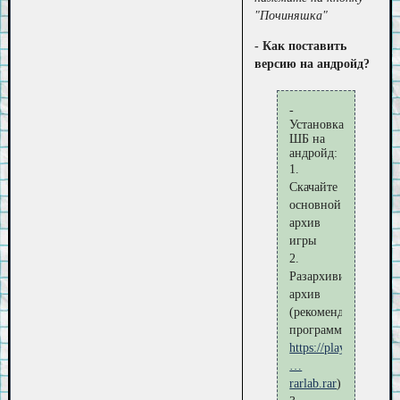
"Починяшка"
- Как поставить
версию на андройд?
-
Установка
ШБ на
андройд:
1.
Скачайте
основной
архив
игры
2.
Разархивируйте
архив
(рекомендуемая
программа:
https://play.google.co
…
rarlab.rar
)