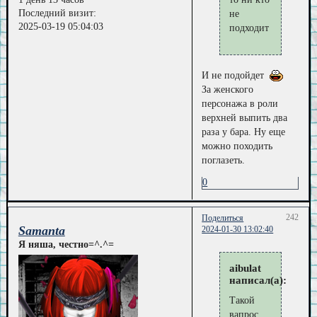
Последний визит:
не
2025-03-19 05:04:03
подходит
И не подойдет
За женского
персонажа в роли
верхней выпить два
раза у бара. Ну еще
можно походить
поглазеть.
0
242
Поделиться
Samanta
2024-01-30 13:02:40
Я няша, честно=^.^=
aibulat
написал(а):
Такой
вапрос