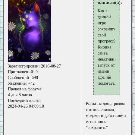
написал(а):
Как в
данной
игре
сохранять
свой
прогресс?
Кнопка
сейва
неактивна,
запуск от
Зарегистрирован
: 2016-08-27
имени
Приглашений:
0
адм. не
Сообщений:
698
Уважение:
+42
помогает.
Провел на форуме:
4 дня 8 часов
Последний визит:
Когда ты дома, рядом
2024-04-26 04:09:10
с отношениями,
модами и действиями
есть кнопка
"сохранить"