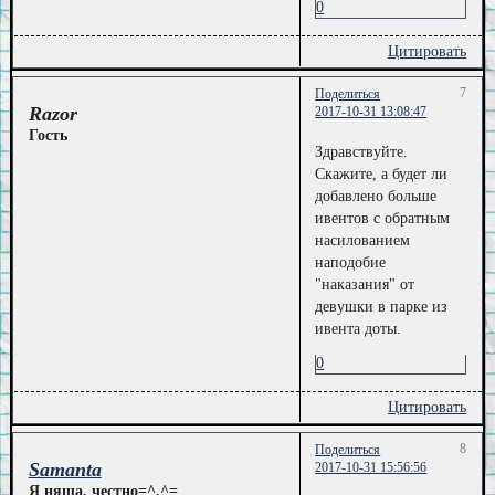
0
Цитировать
7
Поделиться
Razor
2017-10-31 13:08:47
Гость
Здравствуйте.
Скажите, а будет ли
добавлено больше
ивентов с обратным
насилованием
наподобие
"наказания" от
девушки в парке из
ивента доты.
0
Цитировать
8
Поделиться
Samanta
2017-10-31 15:56:56
Я няша, честно=^.^=