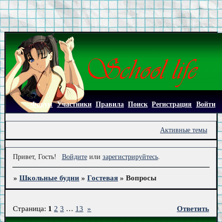
Форум
Участники
Правила
Поиск
Регистрация
Войти
Активные темы
Привет, Гость!
Войдите
или
зарегистрируйтесь
.
»
Школьные будни
»
Гостевая
»
Вопросы
Страница:
1
2
3
…
13
»
Ответить