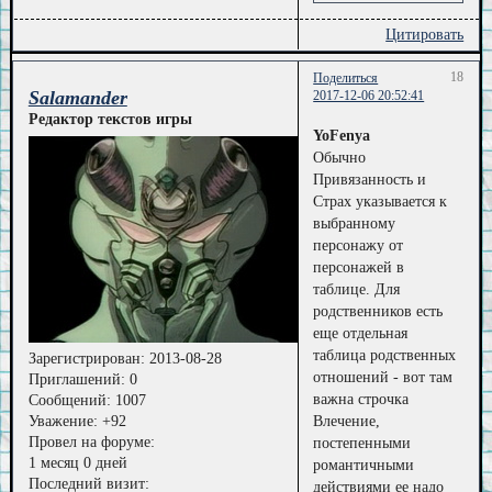
Цитировать
18
Поделиться
Salamander
2017-12-06 20:52:41
Редактор текстов игры
YoFenya
Обычно
Привязанность и
Страх указывается к
выбранному
персонажу от
персонажей в
таблице. Для
родственников есть
еще отдельная
таблица родственных
Зарегистрирован
: 2013-08-28
отношений - вот там
Приглашений:
0
важна строчка
Сообщений:
1007
Уважение:
+92
Влечение,
Провел на форуме:
постепенными
1 месяц 0 дней
романтичными
Последний визит:
действиями ее надо