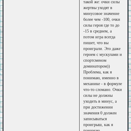
такой же: очки силы
жертвы уходят в
минусовое значение
более чем -100, очки
силы героя где то до
-15 в среднем, а
потом игра всегда
пишет, что вы
проиграли. Это даже
героем с мускулами и
спортсменом
доминатором))
Проблема, как я
понимаю, именно в
механике - в формуле
что-то сломано. Очки
силы не должны
уходить в минус, а
при достижении
значения 0 должен
записываться
проигрыш, как я
понимаю.