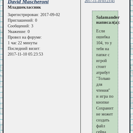
David Mascheroni
2017-11-10 03:23:45
Младшеклассник
Зарегистрирован
: 2017-09-02
Salamander
Приглашений:
0
написал(а):
Сообщений:
3
Если
Уважение:
0
ошибка
Провел на форуме:
1 час 22 минуты
104, то у
Последний визит:
тебя на
2017-11-10 05:23:53
папке с
игрой
стоит
атрибут
"Только
для
чтения"
и игра по
кнопке
Сохранить
не может
создать
файл
сейва.