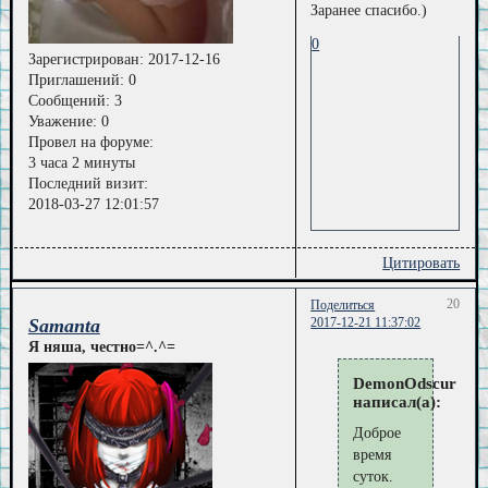
Заранее спасибо.)
0
Зарегистрирован
: 2017-12-16
Приглашений:
0
Сообщений:
3
Уважение:
0
Провел на форуме:
3 часа 2 минуты
Последний визит:
2018-03-27 12:01:57
Цитировать
20
Поделиться
Samanta
2017-12-21 11:37:02
Я няша, честно=^.^=
DemonOdscur
написал(а):
Доброе
время
суток.