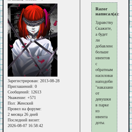
Razor
написал(а):
Здравствуйте.
Скажите,
а будет
ли
добавлено
больше
ивентов
с
обратным
насилованием
Зарегистрирован
: 2013-08-28
наподобие
Приглашений:
0
"наказания"
Сообщений:
12613
от
Уважение:
+571
девушки
Пол:
Женский
в парке
Провел на форуме:
из
2 месяца 26 дней
ивента
Последний визит:
доты.
2026-08-07 16:58:42