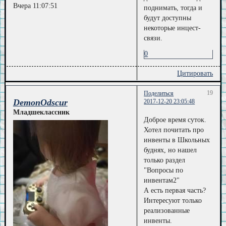
Вчера 11:07:51
поднимать, тогда и
будут доступны
некоторые инцест-
связи.
0
Цитировать
19
Поделиться
DemonOdscur
2017-12-20 23:05:48
Младшеклассник
Доброе время суток.
Хотел почитать про
инвенты в Школьных
буднях, но нашел
только раздел
"Вопросы по
инвентам2"
А есть первая часть?
Интересуют только
реализованные
инвенты.