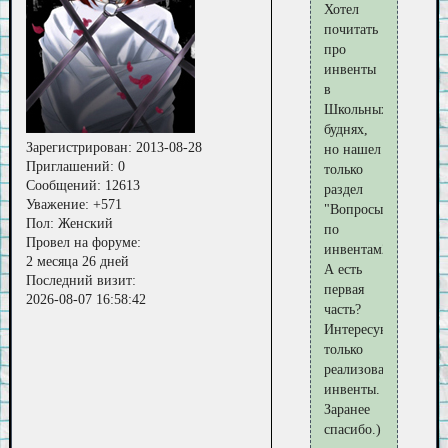
Хотел
почитать
про
инвенты
в
Школьных
буднях,
Зарегистрирован
: 2013-08-28
но нашел
Приглашений:
0
только
Сообщений:
12613
раздел
Уважение:
+571
"Вопросы
Пол:
Женский
по
Провел на форуме:
инвентам2"
2 месяца 26 дней
А есть
Последний визит:
первая
2026-08-07 16:58:42
часть?
Интересуют
только
реализованные
инвенты.
Заранее
спасибо.)