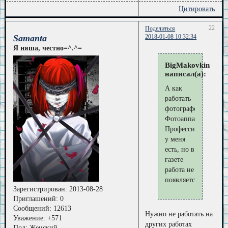
Цитировать
22
Поделиться
Samanta
2018-01-08 10:32:34
Я няша, честно=^.^=
BigMakovkin
написал(а):
А как
работать
фотографом?
Фотоаппарат
Профессиональный
у меня
есть, но в
газете
работа не
появляется.
Зарегистрирован
: 2013-08-28
Приглашений:
0
Сообщений:
12613
Нужно не работать на
Уважение:
+571
других работах
Пол:
Женский