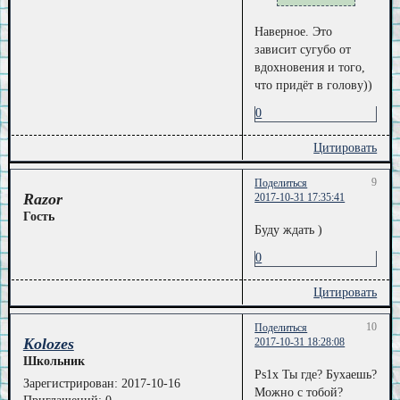
Наверное. Это
зависит сугубо от
вдохновения и того,
что придёт в голову))
0
Цитировать
9
Поделиться
Razor
2017-10-31 17:35:41
Гость
Буду ждать )
0
Цитировать
10
Поделиться
Kolozes
2017-10-31 18:28:08
Школьник
Ps1x Ты где? Бухаешь?
Зарегистрирован
: 2017-10-16
Можно с тобой?