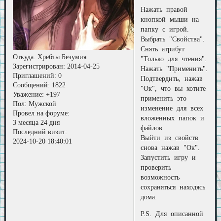
Нажать правой
кнопкой мыши на
папку с игрой.
Выбрать "Свойства".
Снять атрибут
Откуда:
Хребты Безумия
"Только для чтения".
Зарегистрирован
: 2014-04-25
Нажать "Применить".
Приглашений:
0
Подтвердить, нажав
Сообщений:
1822
"Ок", что вы хотите
Уважение:
+197
применить это
Пол:
Мужской
изменение для всех
Провел на форуме:
вложенных папок и
3 месяца 24 дня
файлов.
Последний визит:
Выйти из свойств
2024-10-20 18:40:01
снова нажав "Ок".
Запустить игру и
проверить
возможность
сохраняться находясь
дома.
P.S. Для описанной