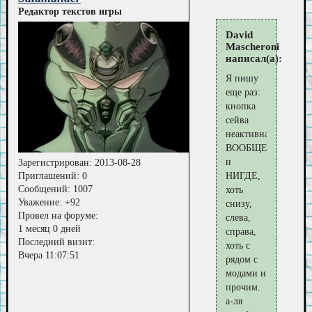
Редактор текстов игры
David
Mascheroni
написал(а):
Я пишу
еще раз:
кнопка
сейва
неактивна
ВООБЩЕ
и
Зарегистрирован
: 2013-08-28
Приглашений:
0
НИГДЕ,
Сообщений:
1007
хоть
Уважение:
+92
снизу,
Провел на форуме:
слева,
1 месяц 0 дней
справа,
Последний визит:
хоть с
Вчера 11:07:51
рядом с
модами и
прочим.
а-ля