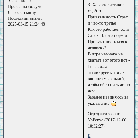
Уважение:
0
3..Характеристики?
Провел на форуме:
хз, Это
6 часов 5 минут
Привязанность Страх
Последний визит:
и что-то третье
2025-03-15 21:24:48
Как это работает, если
Страх -15 это норм и
Привязанность моя к
человеку?
В игре немного не
хватает вот этого вот -
[?] -, типа
активируемый знак
вопроса маленький,
чтобы обьяснить чо по
чем
Заранее извиняюсь за
указывание
Отредактировано
YoFenya (2017-12-06
18:32:27)
0