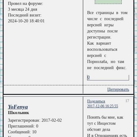
Провел на форуме:
3 месяца 24 дня
Все страницы в том
Последний визит:
числе с последней
2024-10-20 18:40:01
версией игры
доступны после
регистрации.
Как вариант
воспользоваться
версией с
Порнолаба, но там
не последний фикс.
0
Цитировать
17
Поделиться
YoFenya
2017-12-06 16:25:55
Школьник
Понять бы мне, как
Зарегистрирован
: 2017-02-02
тут с Инцестом
Приглашений:
0
обстоят дела
Сообщений:
10
И в Отношениях есть