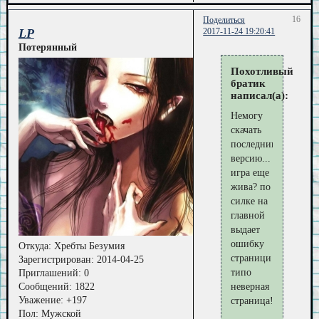
16
Поделиться
LP
2017-11-24 19:20:41
Потерянный
Похотливый
братик
написал(а):
Немогу
скачать
последнию
версию...
игра еще
жива? по
силке на
главной
выдает
ошибку
Откуда:
Хребты Безумия
страници
Зарегистрирован
: 2014-04-25
типо
Приглашений:
0
Сообщений:
1822
неверная
Уважение:
+197
страница!
Пол:
Мужской