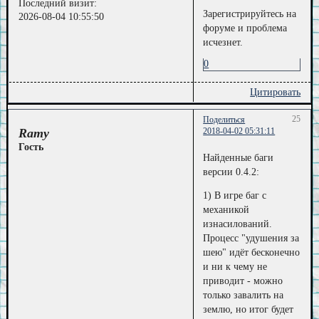
Последний визит:
Зарегистрируйтесь на
2026-08-04 10:55:50
форуме и проблема
исчезнет.
0
Цитировать
25
Поделиться
Ramy
2018-04-02 05:31:11
Гость
Найденные баги
версии 0.4.2:
1) В игре баг с
механикой
изнасилований.
Процесс "удушения за
шею" идёт бесконечно
и ни к чему не
приводит - можно
только завалить на
землю, но итог будет