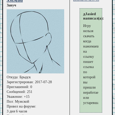
SSsMini
Завуч
дJasied
написал(а):
Игру
нельзя
скачать
когда
нажимаешь
на
ссылку
пишет
ссылка
по
Откуда:
Брыдск
которой
Зарегистрирован
: 2017-07-28
вы
Приглашений:
0
пришли
Сообщений:
251
неработает
Уважение:
+15
или
Пол:
Мужской
устаревшая
Провел на форуме:
3 дня 6 часов