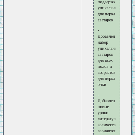
поддержка
уникальных
для перка
аватарок
-
Добавлен
набор
уникальных
аватарок
для всех
полов и
возрастов
для перка
очки
-
Добавлены
новые
уроки
литературы,
количество
вариантов