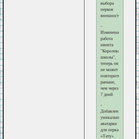
выбора
перков
внешности
-
Изменена
работа
ивента
"Королева
школы",
теперь он
не может
повториться
раньше,
чем через
7 дней
-
Добавлены
уникальные
аватарки
для перка
«Тату».