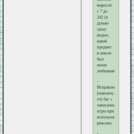
выросло
с 7 до
242 (я
думаю
сразу
видно,
какой
предмет
в школе
был
моим
любимым)
-
Исправлен
(наконец-
то) баг с
зависанием
игры при
использовании
рюкзака
-