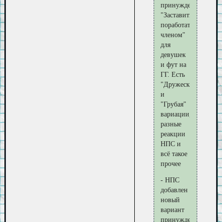
принуждения:
"Заставить
поработать
членом"
для
девушек
и фут на
ГГ. Есть
"Дружеская"
и
"Грубая"
вариации,
разные
реакции
НПС и
всё такое
прочее
- НПС
добавлен
новый
вариант
принуждения: