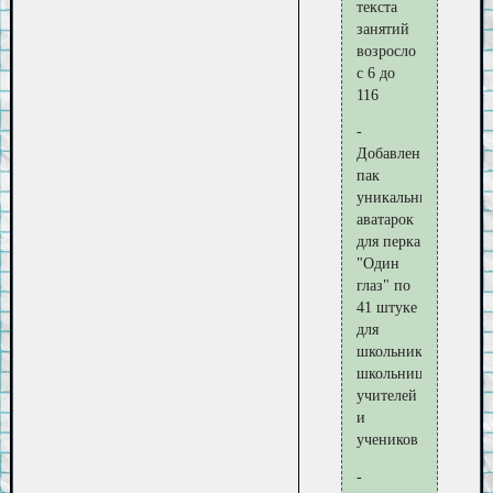
текста
занятий
возросло
с 6 до
116
-
Добавлен
пак
уникальных
аватарок
для перка
"Один
глаз" по
41 штуке
для
школьников,
школьниц,
учителей
и
учеников
-