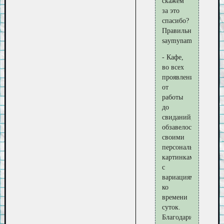
скажем
за это
спасибо?
Правильно:
saymyname5
- Кафе,
во всех
проявления,
от
работы
до
свиданий,
обзавелось
своими
персональными
картинками
с
вариациями
ко
времени
суток.
Благодарим