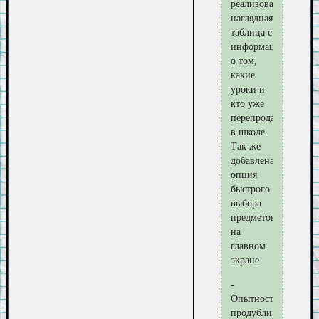
реализована
наглядная
таблица с
информацией
о том,
какие
уроки и
кто уже
перепродаёт
в школе.
Так же
добавлена
опция
быстрого
выбора
предметов
на
главном
экране
-
Опытность
продублирована