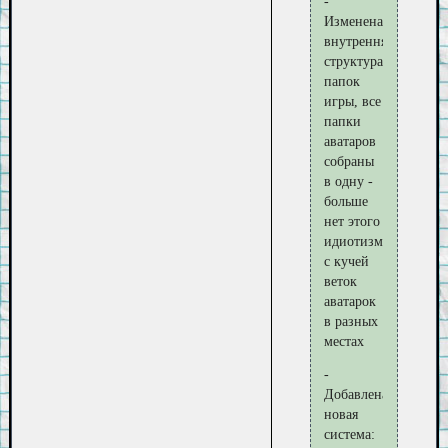
-
Изменена
внутренняя
структура
папок
игры, все
папки
аватаров
собраны
в одну -
больше
нет этого
идиотизма
с кучей
веток
аватарок
в разных
местах
-
Добавлена
новая
система: