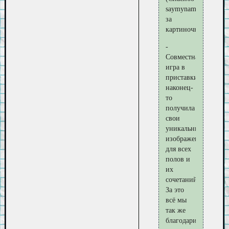
saymyname5
за
картиночки)
-
Совместная
игра в
приставки
наконец-
то
получила
свои
уникальные
изображения
для всех
полов и
их
сочетаний!
За это
всё мы
так же
благодарим