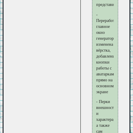
представить)
-
Переработано
главное
окно
генератора:
изменена
вёрстка,
добавлены
кнопки
работы с
аватарками
прямо на
основном
экране
- Перки
внешности
и
характера,
а также
сам