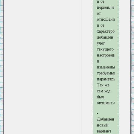
и от
перков, и
от
отношений,
и от
характеров)
добавлен
учёт
текущего
настроения
и
изменены
требуемые
параметры.
Так же
сам код
был
оптимизирован
-
Добавлен
новый
вариант