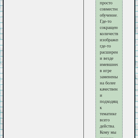
просто
совместное
обучение.
Где-то
сокращено
количество
изображений,
где-то
расширено
и везде
имевшиеся
в игре
заменены
на более
качественные
и
подходящие
к
тематике
всего
действа.
Кому мы