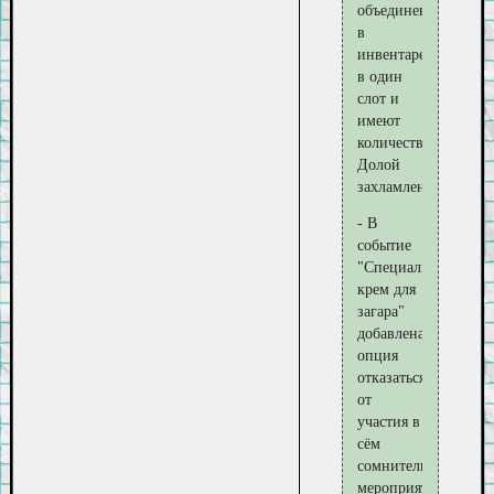
объединены
в
инвентаре
в один
слот и
имеют
количество.
Долой
захламление!
- В
событие
"Специальный
крем для
загара"
добавлена
опция
отказаться
от
участия в
сём
сомнительном
мероприятии