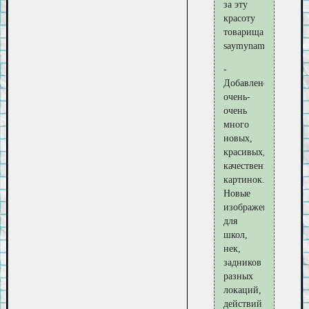
за эту
красоту
товарища
saymyname5
-
Добавлено
очень-
очень
много
новых,
красивых,
качественных
картинок.
Новые
изображения
для
школ,
нек,
задников
разных
локаций,
действий