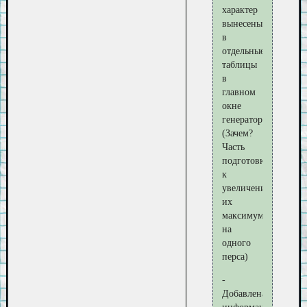
характер
вынесены
в
отдельные
таблицы
в
главном
окне
генератора
(Зачем?
Часть
подготовки
к
увеличению
их
максимумов
на
одного
перса)
-
Добавлена