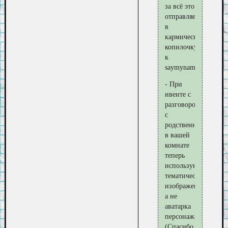
за всё это
отправляется
в
кармическую
копилочку
к
saymyname5)
- При
ивенте с
разговором
с
родственником
в вашей
комнате
теперь
используются
тематические
изображения,
а не
аватарка
персонажа
(Спасибо