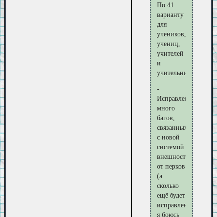
По 41
варианту
для
учеников,
учениц,
учителей
и
учительниц.
-
Исправлено
много
багов,
связанных
с новой
системой
внешности
от перков
(а
сколько
ещё будет
исправлено
я боюсь