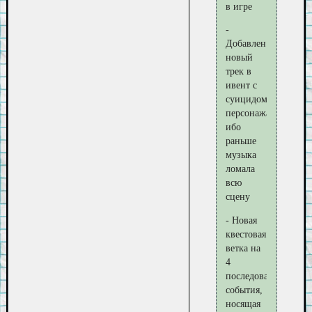
в игре
-
Добавлен
новый
трек в
ивент с
суицидом
персонажа,
ибо
раньше
музыка
ломала
всю
сцену
- Новая
квестовая
ветка на
4
последовательных
события,
носящая