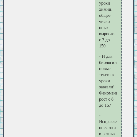
уроки
химии,
общее
число
оных
выросло
с 7 до
150
- И для
биологии
новые
текста в
уроки
завезли!
Феноменальный
рост с 8
до 167
-
Исправлены
опечатки
в разных