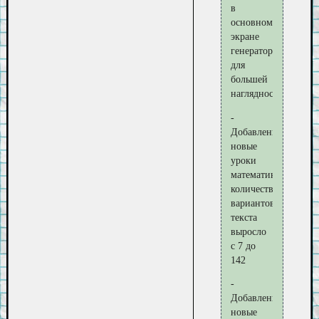
в
основном
экране
генератора
для
большей
наглядности
-
Добавлены
новые
уроки
математики,
количество
вариантов
текста
выросло
с 7 до
142
-
Добавлены
новые