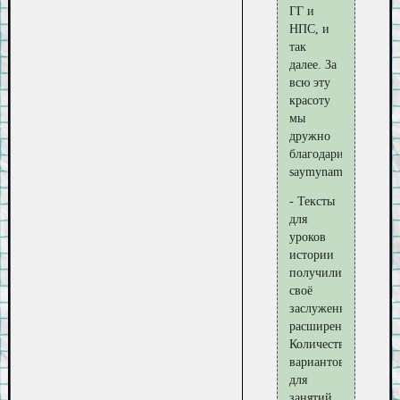
ГГ и
НПС, и
так
далее. За
всю эту
красоту
мы
дружно
благодарим
saymyname5
- Тексты
для
уроков
истории
получили
своё
заслуженное
расширение.
Количество
вариантов
для
занятий