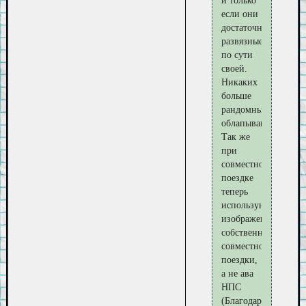
и только
если они
достаточно
развязные
по сути
своей.
Никаких
больше
рандомных
облапываний.
Так же
при
совместной
поездке
теперь
используются
изображения,
собственно,
совместной
поездки,
а не ава
НПС
(Благодарность