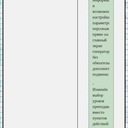
информация
и
возможность
настройки
параметров
персонажа
прямо на
главный
экран
генератора
без
обязательного
дополнительного
подменю
-
Изменён
выбор
уроков
преподавания:
вместо
пунктов
действий