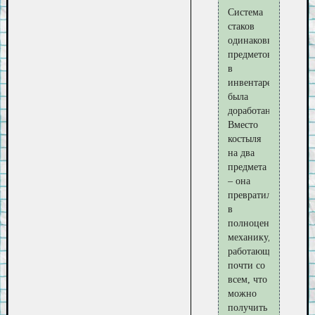
Система
стаков
одинаковых
предметов
в
инвентаре
была
доработана.
Вместо
костыля
на два
предмета
– она
превратилось
в
полноценную
механику,
работающую
почти со
всем, что
можно
получить