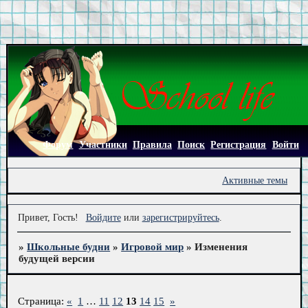
Форум
Участники
Правила
Поиск
Регистрация
Войти
Активные темы
Привет, Гость!
Войдите
или
зарегистрируйтесь
.
»
Школьные будни
»
Игровой мир
»
Изменения
будущей версии
Страница:
«
1
…
11
12
13
14
15
»