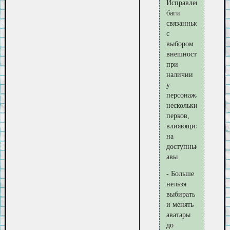
Исправлены
баги
связанные
с
выбором
внешности
при
наличии
у
персонажа
нескольких
перков,
влияющих
на
доступные
авы
- Больше
нельзя
выбирать
и менять
аватары
до