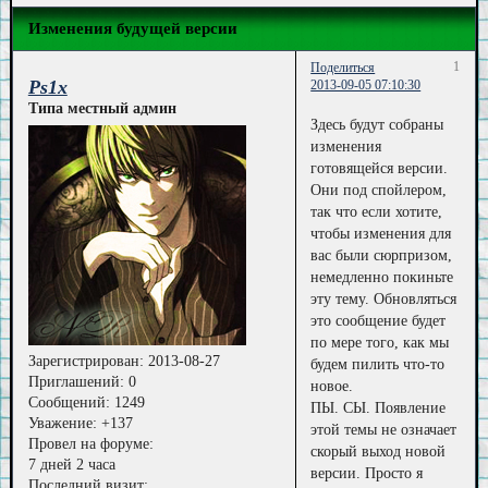
Изменения будущей версии
1
Поделиться
Ps1x
2013-09-05 07:10:30
Типа местный админ
Здесь будут собраны
изменения
готовящейся версии.
Они под спойлером,
так что если хотите,
чтобы изменения для
вас были сюрпризом,
немедленно покиньте
эту тему. Обновляться
это сообщение будет
по мере того, как мы
Зарегистрирован
: 2013-08-27
будем пилить что-то
Приглашений:
0
новое.
Сообщений:
1249
ПЫ. СЫ. Появление
Уважение:
+137
этой темы не означает
Провел на форуме:
скорый выход новой
7 дней 2 часа
версии. Просто я
Последний визит: