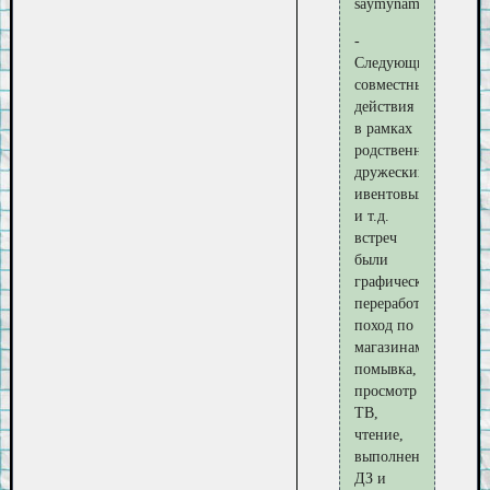
saymyname5
-
Следующие
совместные
действия
в рамках
родственных,
дружеских,
ивентовых
и т.д.
встреч
были
графически
переработаны:
поход по
магазинам,
помывка,
просмотр
ТВ,
чтение,
выполнение
ДЗ и