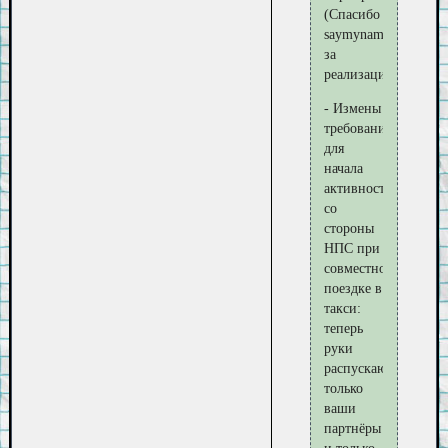
(Спасибо
saymyname5
за
реализацию)
- Измены
требования
для
начала
активности
со
стороны
НПС при
совместной
поездке в
такси:
теперь
руки
распускают
только
ваши
партнёры