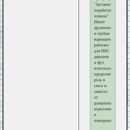
"Заставить
поработать
членом".
Имеет
дружеские
и грубые
вариации,
работает
для НПС
девушек
и фут,
использует
предпочитаемую
роль в
сексе и
зависит
от
развратности,
агрессивности
и
поведения