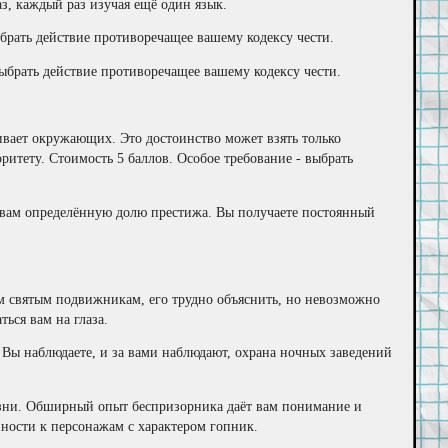
аз, каждый раз изучая ещё один язык.
ыбрать действие противоречащее вашему кодексу чести.
выбрать действие противоречащее вашему кодексу чести.
вает окружающих. Это достоинство может взять только
итету. Стоимость 5 баллов. Особое требование - выбрать
и вам определённую долю престижа. Вы получаете постоянный
м святым подвижникам, его трудно объяснить, но невозможно
ься вам на глаза.
 Вы наблюдаете, и за вами наблюдают, охрана ночных заведений
зни. Обширный опыт беспризорника даёт вам понимание и
ности к персонажам с характером гопник.