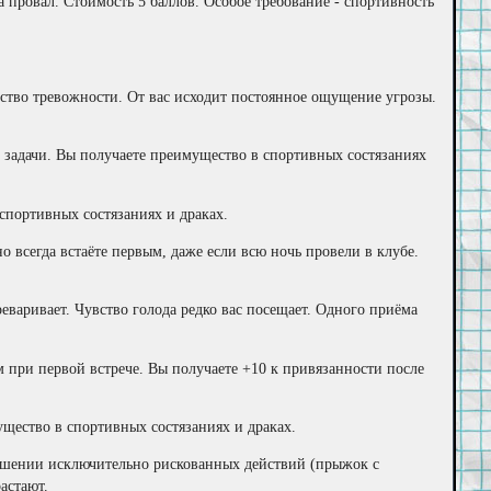
 провал. Стоимость 5 баллов. Особое требование - спортивность
ство тревожности. От вас исходит постоянное ощущение угрозы.
 задачи. Вы получаете преимущество в спортивных состязаниях
спортивных состязаниях и драках.
 всегда встаёте первым, даже если всю ночь провели в клубе.
варивает. Чувство голода редко вас посещает. Одного приёма
 при первой встрече. Вы получаете +10 к привязанности после
ущество в спортивных состязаниях и драках.
ершении исключительно рискованных действий (прыжок с
астают.