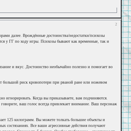
2
торами далее. Врождённые достоинства/недостатки/психозы
ся у ГГ по ходу игры. Психозы бывают как временные, так и
сязание и вкус. Достоинство необычайно полезно и помогает во
озит большой риск кровопотери при рваной ране или ножевом
но игнорировать. Когда вы приказываете, вам подчиняются.
то говорите, ваш голос всегда привлекает внимание. Ваш персонаж
шает 125 килограмм. Вы можете толкать большие объекты и
ых состязаниях. Все ваши агрессивные действия получают