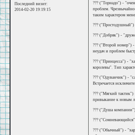
??? ("Торнадо") - "оч
Последний визит:
проблем. Чрезвычайно
2014-02-20 19:19:15
таким характером мен
??? ("Простодушный") 
??? ("Добряк") - "дру
??? ("Второй номер") 
неудач и проблем быст
??? ("Принцесса") - "
королевы". Тип характ
??? ("Одуванчик") - 
Встречается исключит
??? ("Мягкий тактик")
привыкание к новым лю
??? ("Душа компании")
??? ("Сомневающийся")
??? ("Обычный") - "ха