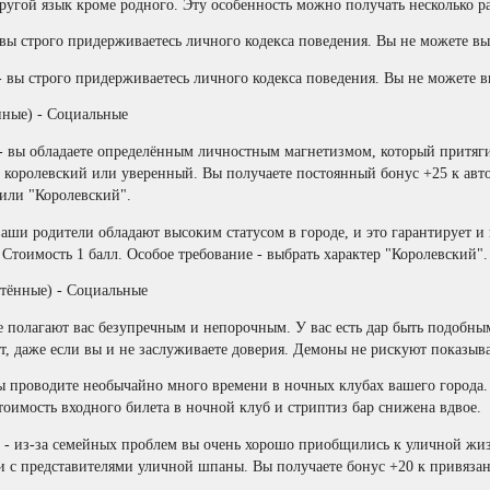
другой язык кроме родного. Эту особенность можно получать несколько р
- вы строго придерживаетесь личного кодекса поведения. Вы не можете в
 - вы строго придерживаетесь личного кодекса поведения. Вы не можете 
ные) - Социальные
 вы обладаете определённым личностным магнетизмом, который притяги
 королевский или уверенный. Вы получаете постоянный бонус +25 к автор
или "Королевский".
аши родители обладают высоким статусом в городе, и это гарантирует 
 Стоимость 1 балл. Особое требование - выбрать характер "Королевский".
тённые) - Социальные
 полагают вас безупречным и непорочным. У вас есть дар быть подобны
т, даже если вы и не заслуживаете доверия. Демоны не рискуют показыват
вы проводите необычайно много времени в ночных клубах вашего города.
Стоимость входного билета в ночной клуб и стриптиз бар снижена вдвое.
- из-за семейных проблем вы очень хорошо приобщились к уличной жи
 с представителями уличной шпаны. Вы получаете бонус +20 к привязан