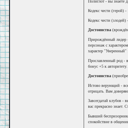
Полиглот - вы знаете 
Кодекс чести (герой) 
Кодекс чести (злодей)
Достоинства
(врождён
Прирождённый лидер -
персонаж с характером
характер "Уверенный" 
Прославленный род - в
бонус +5 к авторитету.
Достоинства
(приобре
Истово верующий - все
отрицать. Вам доверяю
Завсегдатай клубов - 
вас прекрасно знает. 
Бывший беспризорник 
спокойствие в общении