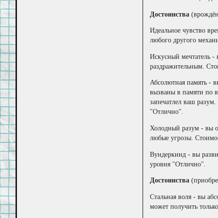
Достоинства
(врождён
Идеальное чувство вре
любого другого механи
Искусный мечтатель - 
раздражительным. Сто
Абсолютная память - в
вызваны в памяти по в
запечатлел ваш разум.
"Отлично".
Холодный разум - вы о
любые угрозы. Стоимос
Вундеркинд - вы разви
уровня "Отлично".
Достоинства
(приобре
Стальная воля - вы аб
может получить только