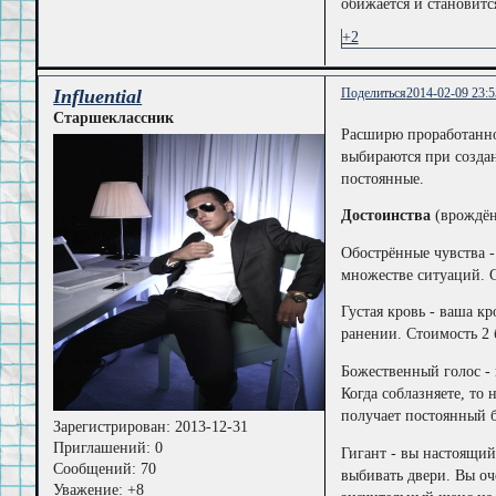
обижается и становитс
+2
Influential
Поделиться
2014-02-09 23:5
Старшеклассник
Расширю проработаннос
выбираются при создан
постоянные.
Достоинства
(врождён
Обострённые чувства -
множестве ситуаций. С
Густая кровь - ваша к
ранении. Стоимость 2 
Божественный голос - 
Когда соблазняете, то 
получает постоянный б
Зарегистрирован
: 2013-12-31
Приглашений:
0
Гигант - вы настоящий
Сообщений:
70
выбивать двери. Вы оч
Уважение:
+8