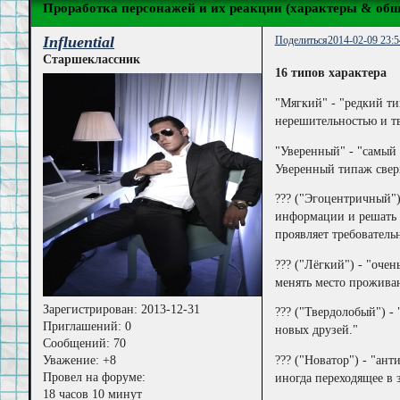
Проработка персонажей и их реакции (характеры & общ
Influential
Поделиться
2014-02-09 23:5
Старшеклассник
16 типов характера
"Мягкий" - "редкий ти
нерешительностью и тв
"Уверенный" - "самый 
Уверенный типаж сверх
??? ("Эгоцентричный")
информации и решать 
проявляет требовательн
??? ("Лёгкий") - "оче
менять место проживан
Зарегистрирован
: 2013-12-31
??? ("Твердолобый") -
Приглашений:
0
новых друзей."
Сообщений:
70
Уважение:
+8
??? ("Новатор") - "ан
Провел на форуме:
иногда переходящее в 
18 часов 10 минут