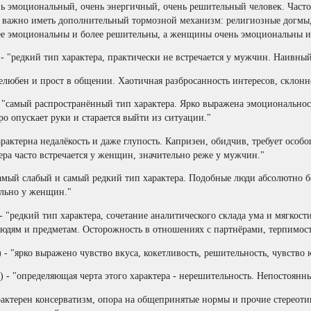
ень эмоциональный, очень энергичный, очень решительный человек. Част
 важно иметь дополнительный тормозной механизм: религиозные догмы,
ее эмоциональны и более решительны, а женщины очень эмоциональны и
- "редкий тип характера, практически не встречается у мужчин. Наивны
желюбен и прост в общении. Хаотичная разбросанность интересов, склонн
- "самый распространённый тип характера. Ярко выражена эмоциональнос
ро опускает руки и старается выйти из ситуации."
характерна недалёкость и даже глупость. Капризен, обидчив, требует особ
ера часто встречается у женщин, значительно реже у мужчин."
"самый слабый и самый редкий тип характера. Подобные люди абсолютно
ельно у женщин."
 - "редкий тип характера, сочетание аналитического склада ума и мягкос
дям и предметам. Осторожность в отношениях с партнёрами, терпимость
 - "ярко выражено чувство вкуса, кокетливость, решительность, чувство 
 - "определяющая черта этого характера - нерешительность. Непостоян
рактерен консерватизм, опора на общепринятые нормы и прочие стереоти