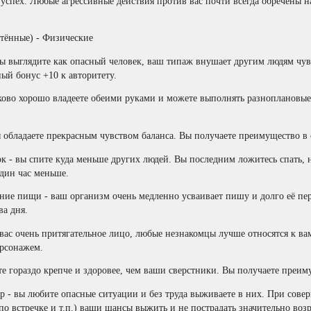
успех. Любые агрессивные действия против вас почти всегда обречены на
тённые) - Физические
ы выглядите как опасный человек, ваш типаж внушает другим людям чув
ый бонус +10 к авторитету.
ково хорошо владеете обеими руками и можете выполнять разноплановые
 обладаете прекрасным чувством баланса. Вы получаете преимущество в 
- вы спите куда меньше других людей. Вы последним ложитесь спать, но
один час меньше.
ие пищи - ваш организм очень медленно усваивает пишу и долго её пере
ва дня.
ас очень притягательное лицо, любые незнакомцы лучше относятся к вам
ерсонажем.
те гораздо крепче и здоровее, чем ваши сверстники. Вы получаете преим
 - вы любите опасные ситуации и без труда выживаете в них. При сов
по встречке и т.п.) ваши шансы выжить и не пострадать значительно возр