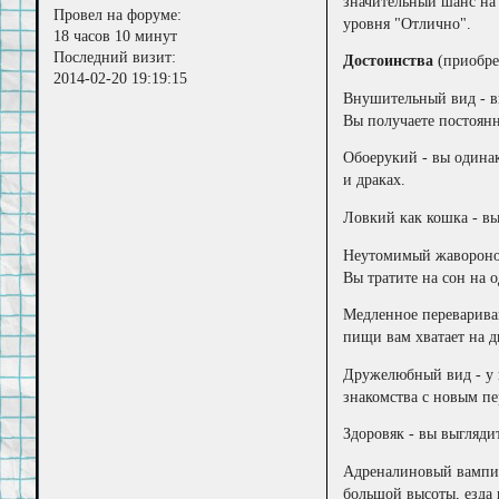
значительный шанс на 
Провел на форуме:
уровня "Отлично".
18 часов 10 минут
Последний визит:
Достоинства
(приобре
2014-02-20 19:19:15
Внушительный вид - в
Вы получаете постоянн
Обоерукий - вы одина
и драках.
Ловкий как кошка - вы
Неутомимый жаворонок 
Вы тратите на сон на 
Медленное перевариван
пищи вам хватает на д
Дружелюбный вид - у в
знакомства с новым п
Здоровяк - вы выгляди
Адреналиновый вампир
большой высоты, езда 