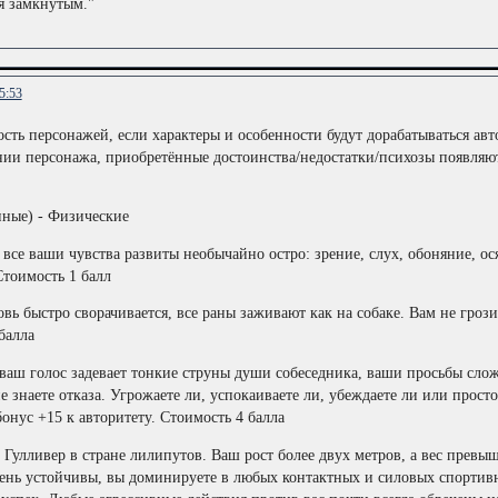
я замкнутым."
5:53
ть персонажей, если характеры и особенности будут дорабатываться ав
ии персонажа, приобретённые достоинства/недостатки/психозы появляют
ные) - Физические
 все ваши чувства развиты необычайно остро: зрение, слух, обоняние, о
тоимость 1 балл
ровь быстро сворачивается, все раны заживают как на собаке. Вам не гр
балла
ваш голос задевает тонкие струны души собеседника, ваши просьбы слож
не знаете отказа. Угрожаете ли, успокаиваете ли, убеждаете ли или прос
онус +15 к авторитету. Стоимость 4 балла
 Гулливер в стране лилипутов. Ваш рост более двух метров, а вес превы
ень устойчивы, вы доминируете в любых контактных и силовых спортивн