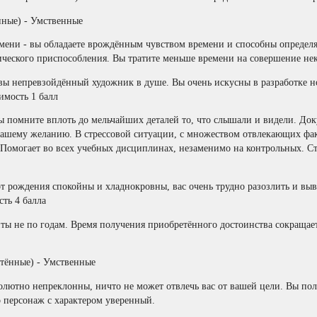
ные) - Умственные
мени - вы обладаете врождённым чувством времени и способны определят
ческого приспособления. Вы тратите меньше времени на совершение нек
вы непревзойдённый художник в душе. Вы очень искусны в разработке но
имость 1 балл
ы помните вплоть до мельчайших деталей то, что слышали и видели. Док
ашему желанию. В стрессовой ситуации, с множеством отвлекающих факт
 Помогает во всех учебных дисциплинах, незаменимо на контрольных. Ст
т рождения спокойны и хладнокровны, вас очень трудно разозлить и вы
ть 4 балла
ты не по годам. Время получения приобретённого достоинства сокращаетс
тённые) - Умственные
солютно непреклонны, ничто не может отвлечь вас от вашей цели. Вы пол
 персонаж с характером уверенный.