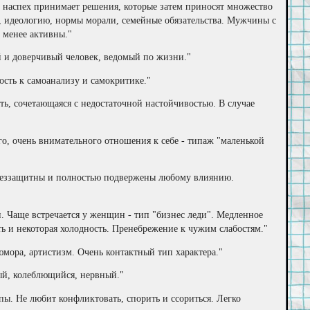
о наспех принимает решения, которые затем приносят множество
 идеологию, нормы морали, семейные обязательства. Мужчины с
 менее активны."
й и доверчивый человек, ведомый по жизни."
ость к самоанализу и самокритике."
ть, сочетающаяся с недостаточной настойчивостью. В случае
ого, очень внимательного отношения к себе - типаж "маленькой
 беззащитны и полностью подвержены любому влиянию.
ти. Чаще встречается у женщин - тип "бизнес леди". Медленное
 и некоторая холодность. Пренебрежение к чужим слабостям."
юмора, артистизм. Очень контактный тип характера."
ный, колеблющийся, нервный."
пы. Не любит конфликтовать, спорить и ссориться. Легко