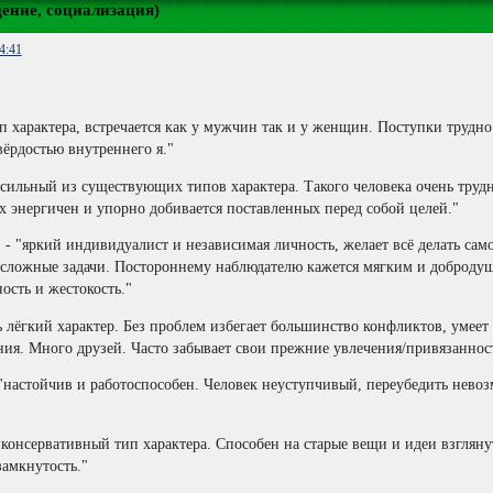
ение, социализация)
4:41
п характера, встречается как у мужчин так и у женщин. Поступки трудн
ёрдостью внутреннего я."
сильный из существующих типов характера. Такого человека очень трудн
 энергичен и упорно добивается поставленных перед собой целей."
 - "яркий индивидуалист и независимая личность, желает всё делать са
сложные задачи. Постороннему наблюдателю кажется мягким и добродушн
ость и жестокость."
нь лёгкий характер. Без проблем избегает большинство конфликтов, умеет
ия. Много друзей. Часто забывает свои прежние увлечения/привязанност
 "настойчив и работоспособен. Человек неуступчивый, переубедить нево
тиконсервативный тип характера. Способен на старые вещи и идеи взглян
замкнутость."