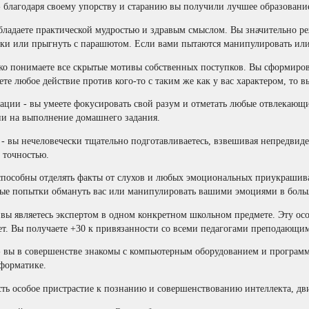
 благодаря своему упорству и старанию вы получили лучшее образование
бладаете практической мудростью и здравым смыслом. Вы значительно ре
ки или прыгнуть с парашютом. Если вами пытаются манипулировать или 
око понимаете все скрытые мотивы собственных поступков. Вы сформиро
те любое действие против кого-то с таким же как у вас характером, то вы
ции - вы умеете фокусировать свой разум и отметать любые отвлекающи
ни на выполнение домашнего задания.
 вы нечеловечески тщательно подготавливаетесь, взвешивая непредвиде
 точностью.
способны отделять факты от слухов и любых эмоциональных приукрашива
ые попытки обмануть вас или манипулировать вашими эмоциями в больш
 вы являетесь экспертом в одном конкретном школьном предмете. Эту ос
. Вы получаете +30 к привязанности со всеми педагогами преподающими
 вы в совершенстве знакомы с компьютерным оборудованием и программа
форматике.
есть особое пристрастие к познанию и совершенствованию интеллекта, 