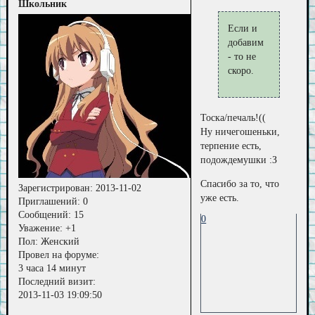
Школьник
Если и
добавим
- то не
скоро.
Тоска/печаль!((
Ну ничегошеньки,
терпение есть,
подождемушки :З
Спасибо за то, что
Зарегистрирован
: 2013-11-02
уже есть.
Приглашений:
0
Сообщений:
15
0
Уважение:
+1
Пол:
Женский
Провел на форуме:
3 часа 14 минут
Последний визит:
2013-11-03 19:09:50