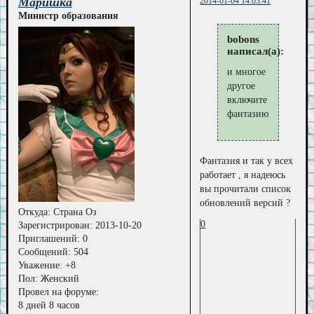
Маришка
2014-01-04 14:03:41
Министр образования
bobons
написал(а):
и многое
другое
включите
фантазию.
Фантазия и так у всех
работает , я надеюсь
вы прочитали список
обновлений версий ?
Откуда:
Страна Оз
0
Зарегистрирован
: 2013-10-20
Приглашений:
0
Сообщений:
504
Уважение:
+8
Пол:
Женский
Провел на форуме:
8 дней 8 часов