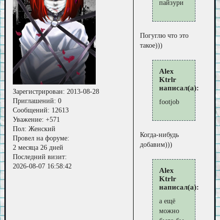
пайзури
Погуглю что это
такое)))
Alex
Ktrlr
написал(а):
Зарегистрирован
: 2013-08-28
Приглашений:
0
footjob
Сообщений:
12613
Уважение:
+571
Пол:
Женский
Когда-нибудь
Провел на форуме:
добавим)))
2 месяца 26 дней
Последний визит:
2026-08-07 16:58:42
Alex
Ktrlr
написал(а):
а ещё
можно