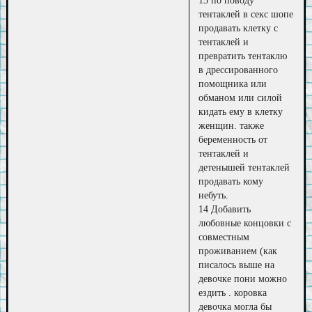
13 по поводу
тентаклей в секс шопе
продавать клетку с
тентаклей и
превратить тентаклю
в дрессированного
помощника или
обманом или силой
кидать ему в клетку
женщин. также
беременность от
тентаклей и
детенышей тентаклей
продавать кому
небуть.
14 Добавить
любовные концовки с
совместным
проживанием (как
писалось выше на
девочке пони можно
ездить . коровка
девочка могла бы