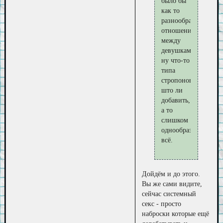
было бы
как то
разнообразить
отношения
между
девушками,
ну что-то
типа
стропонов
што ли
добавить,
а то
слишком
однообразно
всё.
Дойдём и до этого.
Вы же сами видите,
сейчас системный
секс - просто
наброски которые ещё