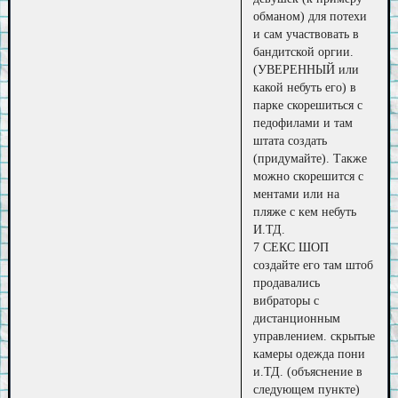
обманом) для потехи
и сам участвовать в
бандитской оргии.
(УВЕРЕННЫЙ или
какой небуть его) в
парке скорешиться с
педофилами и там
штата создать
(придумайте). Также
можно скорешится с
ментами или на
пляже с кем небуть
И.ТД.
7 СЕКС ШОП
создайте его там штоб
продавались
вибраторы с
дистанционным
управлением. скрытые
камеры одежда пони
и.ТД. (объяснение в
следующем пункте)