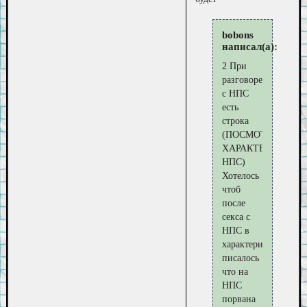
bobons
написал(а):
2 При
разговоре
с НПС
есть
строка
(ПОСМОТРЕТЬ
ХАРАКТЕРИСТИК
НПС)
Хотелось
чтоб
после
секса с
НПС в
характеристиках
писалось
что на
НПС
порвана