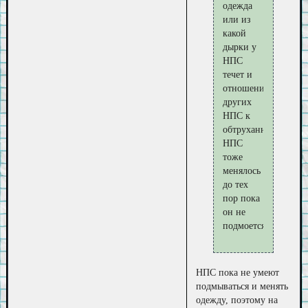
одежда
или из
какой
дырки у
НПС
течет и
отношения
других
НПС к
обтруханному
НПС
тоже
менялось
до тех
пор пока
он не
подмоется.
НПС пока не умеют
подмываться и менять
одежду, поэтому на