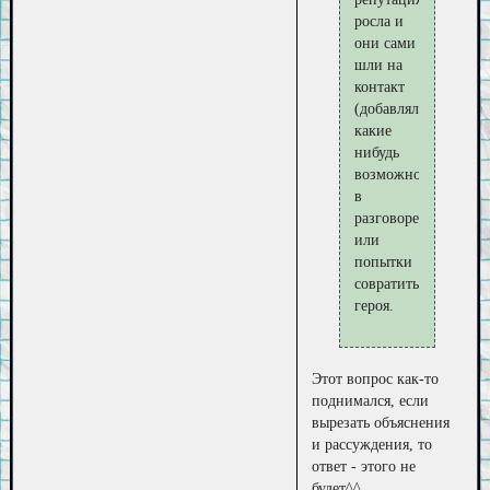
росла и
они сами
шли на
контакт
(добавлялись
какие
нибудь
возможности
в
разговоре
или
попытки
совратить
героя.
Этот вопрос как-то
поднимался, если
вырезать объяснения
и рассуждения, то
ответ - этого не
будет^^