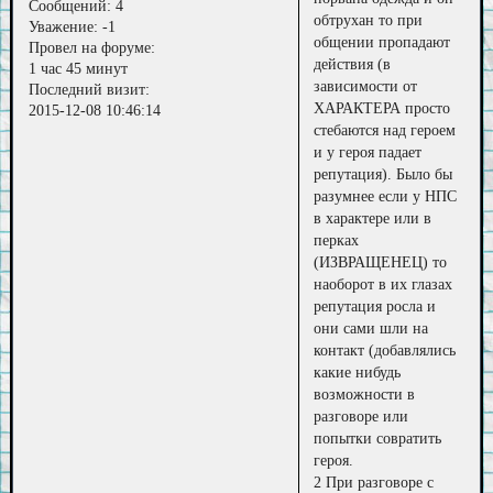
Сообщений:
4
обтрухан то при
Уважение:
-1
общении пропадают
Провел на форуме:
действия (в
1 час 45 минут
зависимости от
Последний визит:
ХАРАКТЕРА просто
2015-12-08 10:46:14
стебаются над героем
и у героя падает
репутация). Было бы
разумнее если у НПС
в характере или в
перках
(ИЗВРАЩЕНЕЦ) то
наоборот в их глазах
репутация росла и
они сами шли на
контакт (добавлялись
какие нибудь
возможности в
разговоре или
попытки совратить
героя.
2 При разговоре с