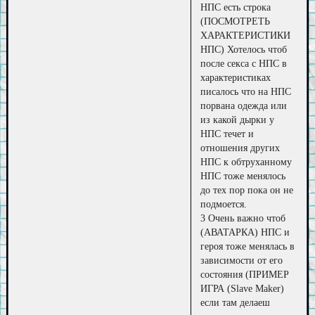
НПС есть строка
(ПОСМОТРЕТЬ
ХАРАКТЕРИСТИКИ
НПС) Хотелось чтоб
после секса с НПС в
характеристиках
писалось что на НПС
порвана одежда или
из какой дырки у
НПС течет и
отношения других
НПС к обтруханному
НПС тоже менялось
до тех пор пока он не
подмоется.
3 Очень важно чтоб
(АВАТАРКА) НПС и
героя тоже менялась в
зависимости от его
состояния (ПРИМЕР
ИГРА (Slave Maker)
если там делаеш