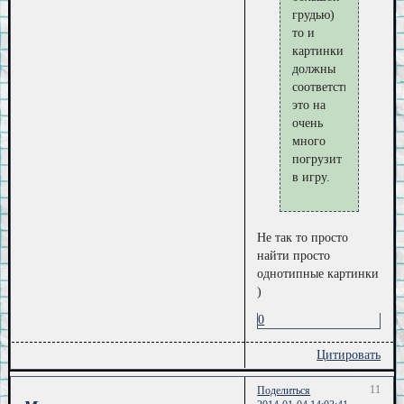
грудью)
то и
картинки
должны
соответствовать.
это на
очень
много
погрузит
в игру.
Не так то просто
найти просто
однотипные картинки
)
0
Цитировать
11
Поделиться