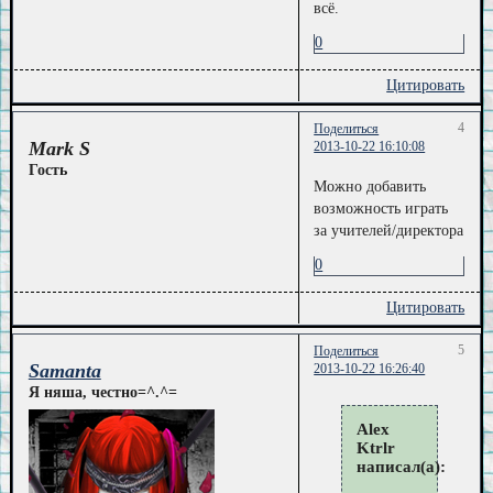
всё.
0
Цитировать
4
Поделиться
Mark S
2013-10-22 16:10:08
Гость
Можно добавить
возможность играть
за учителей/директора
0
Цитировать
5
Поделиться
Samanta
2013-10-22 16:26:40
Я няша, честно=^.^=
Alex
Ktrlr
написал(а):