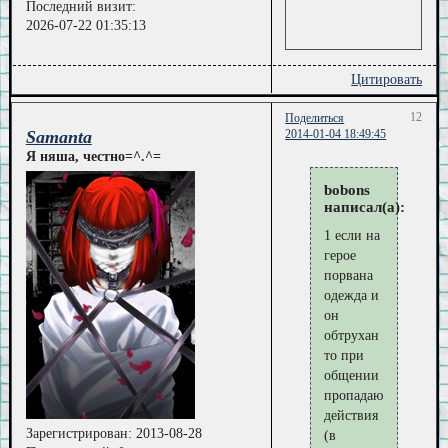
Последний визит:
2026-07-22 01:35:13
Цитировать
12
Поделиться
Samanta
2014-01-04 18:49:45
Я няша, честно=^.^=
bobons
написал(а):
1 если на
герое
порвана
одежда и
он
обтрухан
то при
общении
пропадают
действия
Зарегистрирован
: 2013-08-28
(в