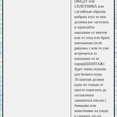
(ЯБЕДУ или
СПЛЕТНИКА или
случайным образам
выбрать кто) то они
должны вас застучать
и произойти
наказание от ментов
или от отца или брата
школьницы (если
девушка с кем-то уже
встречается то
наказание от ее
парня)(ШАНТАЖ)
будет очень полезен
для баланса игры.
10 шантаж должен
идти по этапам от
просто переспать до
составления
заниматься сексом с
бомжами или
животными на улице
и снимать это на