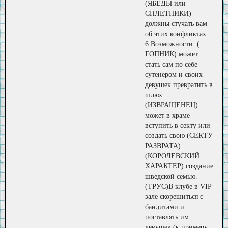
(ЯБЕДЫ или
СПЛЕТНИКИ)
должны стучать вам
об этих конфликтах.
6 Возможности: (
ГОПНИК) может
стать сам по себе
сутенером и своих
девушек превратить в
шлюх.
(ИЗВРАЩЕНЕЦ)
может в храме
вступить в секту или
создать свою (СЕКТУ
РАЗВРАТА).
(КОРОЛЕВСКИЙ
ХАРАКТЕР) создание
шведской семью.
(ТРУС)В клубе в VIP
зале скорешиться с
бандитами и
поставлять им
девушек (к примеру