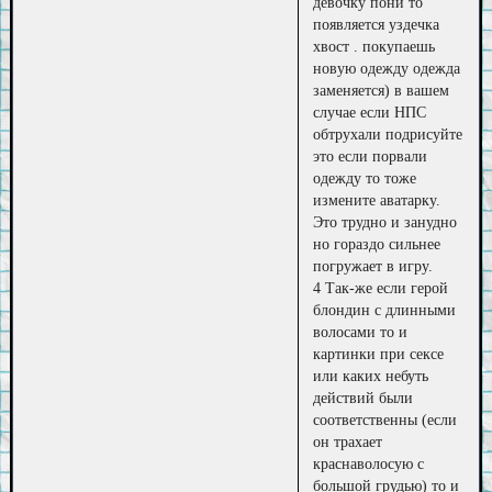
девочку пони то
появляется уздечка
хвост . покупаешь
новую одежду одежда
заменяется) в вашем
случае если НПС
обтрухали подрисуйте
это если порвали
одежду то тоже
измените аватарку.
Это трудно и занудно
но гораздо сильнее
погружает в игру.
4 Так-же если герой
блондин с длинными
волосами то и
картинки при сексе
или каких небуть
действий были
соответственны (если
он трахает
краснаволосую с
большой грудью) то и