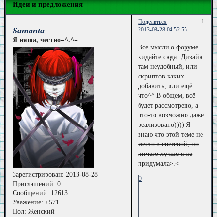
Идеи и предложения
1
Поделиться
Samanta
2013-08-28 04:52:55
Я няша, честно=^.^=
Все мысли о форуме
кидайте сюда. Дизайн
там неудобный, или
скриптов каких
добавить, или ещё
что^^ В общем, всё
будет рассмотрено, а
что-то возможно даже
реализовано))))
Я
знаю что этой теме не
место в гостевой, но
ничего лучше я не
придумала>.<
Зарегистрирован
: 2013-08-28
0
Приглашений:
0
Сообщений:
12613
Уважение:
+571
Пол:
Женский