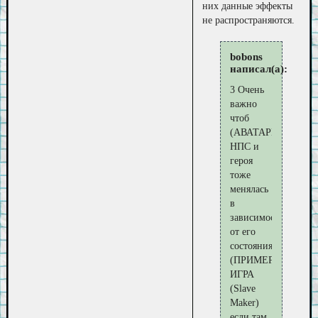
них данные эффекты
не распространяются.
bobons
написал(а):
3 Очень
важно
чтоб
(АВАТАРКА)
НПС и
героя
тоже
менялась
в
зависимости
от его
состояния
(ПРИМЕР
ИГРА
(Slave
Maker)
если там