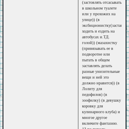
(застовлять отсасывать
в школьном туалете
или у прохожих на
улице)) (в
эксбиционистку(заставлят
ходить и ездить на
автобусах и.ТД.
голой)) (мазахистку
(привязывать ее в
подворотне или
пытать в общем
заставлять делать
разные унизительные
вещи и ней это
должно нравится)) (в
Лолиту для
педофилов) (в
зоофилку) (в девушку
коровку для
кулинарного клуба) и
многое другое
включите фантазию.