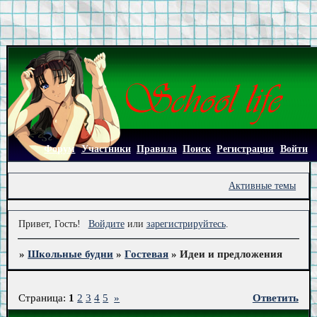
Форум
Участники
Правила
Поиск
Регистрация
Войти
Активные темы
Привет, Гость!
Войдите
или
зарегистрируйтесь
.
»
Школьные будни
»
Гостевая
»
Идеи и предложения
Страница:
1
2
3
4
5
»
Ответить