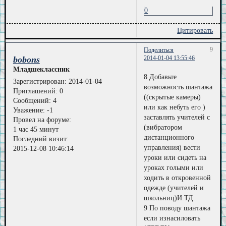
0
Цитировать
9
Поделиться
bobons
2014-01-04 13:55:46
Младшеклассник
8 Добавьте
Зарегистрирован
: 2014-01-04
возможность шантажа
Приглашений:
0
((скрытые камеры)
Сообщений:
4
или как небуть его )
Уважение:
-1
заставлять учителей с
Провел на форуме:
(вибратором
1 час 45 минут
дистанционного
Последний визит:
управления) вести
2015-12-08 10:46:14
уроки или сидеть на
уроках голыми или
ходить в откровенной
одежде (учителей и
школьниц)И.ТД.
9 По поводу шантажа
если изнасиловать