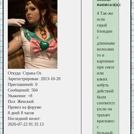
написал(а):
4 Так-же
если
герой
блондин
с
длинными
волосами
то и
картинки
при сексе
Откуда:
Страна Оз
или
Зарегистрирован
: 2013-10-20
каких
Приглашений:
0
небуть
Сообщений:
504
действий
Уважение:
+8
были
Пол:
Женский
соответственны
Провел на форуме:
(если он
8 дней 8 часов
трахает
Последний визит:
краснаволосую
2026-07-22 01:35:13
с
большой