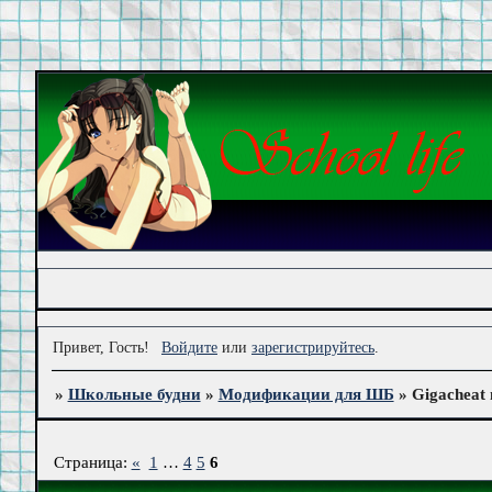
Привет, Гость!
Войдите
или
зарегистрируйтесь
.
»
Школьные будни
»
Модификации для ШБ
»
Gigacheat
Страница:
«
1
…
4
5
6