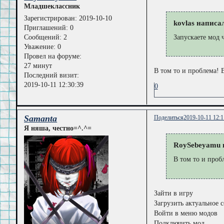
Младшеклассник
Зарегистрирован
: 2019-10-10
kovlas написал
Приглашений:
0
Сообщений:
2
Запускаете мод 
Уважение:
0
Провел на форуме:
27 минут
В том то и проблема! 
Последний визит:
2019-10-11 12:30:39
0
Samanta
Поделиться
2019-10-11 12:1
Я няша, честно=^.^=
RoySebeyamu н
В том то и проб
Зайти в игру
Загрузить актуальное 
Войти в меню модов
Подключить мод