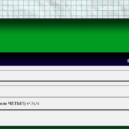
 или ЧЕТЫ!!) v¹.½.½