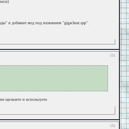
писи)
ы" и добавьте мод под названием "gigacheat.qsp".
151
нее щелкаете и используете.
152