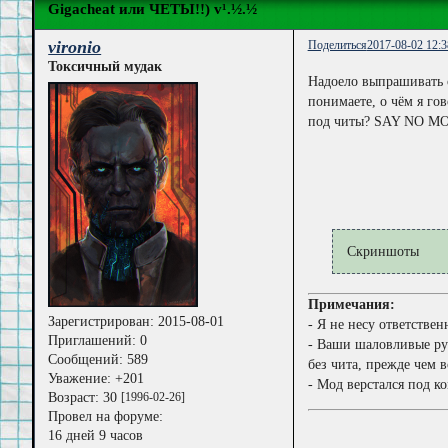
Gigacheat или ЧЕТЫ!!) v¹.½.½
vironio
Поделиться
2017-08-02 12:3
Токсичный мудак
Надоело выпрашивать о
понимаете, о чём я го
под читы? SAY NO M
Скриншоты
Примечания:
Зарегистрирован
: 2015-08-01
- Я не несу ответстве
Приглашений:
0
- Ваши шаловливые ручк
Сообщений:
589
без чита, прежде чем в
Уважение:
+201
- Мод верстался под 
Возраст:
30
[1996-02-26]
Провел на форуме:
16 дней 9 часов