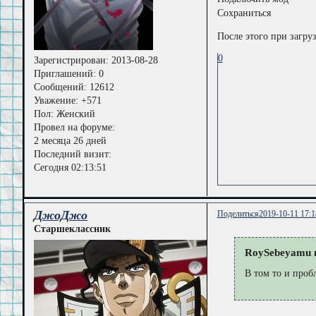
Сохраниться
После этого при загруз
0
Зарегистрирован
: 2013-08-28
Приглашений:
0
Сообщений:
12612
Уважение:
+571
Пол:
Женский
Провел на форуме:
2 месяца 26 дней
Последний визит:
Сегодня 02:13:51
ДжоДжо
Поделиться
2019-10-11 17:1
Старшеклассник
RoySebeyamu н
В том то и проб