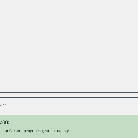
2:53
л(а):
 и добавил предупреждение в шапку.