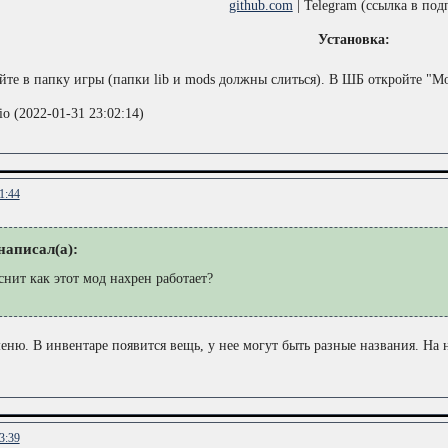
github.com
| Telegram (ссылка в под
Установка:
йте в папку игры (папки lib и mods должны слиться). В ШБ откройте "Мод
o (2022-01-31 23:02:14)
1:44
аписал(а):
снит как этот мод нахрен работает?
меню. В инвентаре появится вещь, у нее могут быть разные названия. На 
3:39