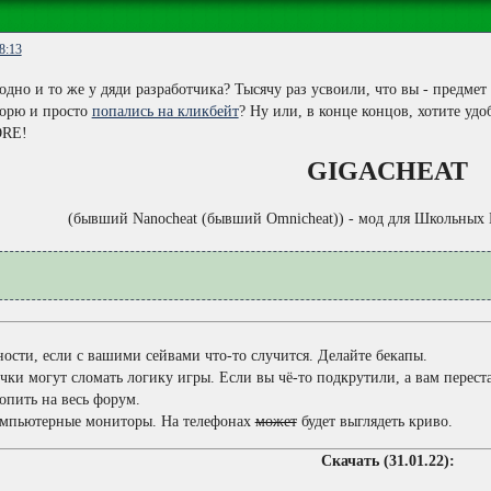
8:13
дно и то же у дяди разработчика? Тысячу раз усвоили, что вы - предме
ворю и просто
попались на кликбейт
? Ну или, в конце концов, хотите у
ORE!
GIGACHEAT
(бывший Nanocheat (бывший Omnicheat)) - мод для Школьных
нности, если с вашими сейвами что-то случится. Делайте бекапы.
и могут сломать логику игры. Если вы чё-то подкрутили, а вам перестали
опить на весь форум.
компьютерные мониторы. На телефонах
может
будет выглядеть криво.
Скачать (31.01.22):