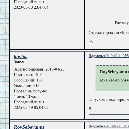
Последний визит:
2023-05-13 23:47:04
Распаку
Отредактировано vironi
+6
kovlas
Поделиться
2019-10-11 05:5
Завуч
Зарегистрирован
: 2018-04-25
RoySebeyamu н
Приглашений:
0
Сообщений:
159
Мне кто-то объя
Уважение:
+13
Провел на форуме:
1 день 13 часов
Запускаете мод через 
Последний визит:
2025-03-19 05:04:03
0
RoySebeyamu
Поделиться
2019-10-11 08:3