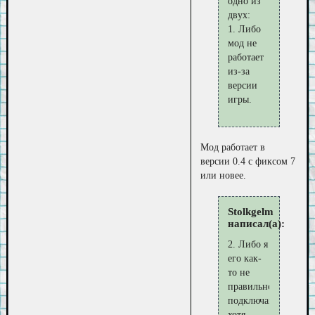
одно из
двух:
1. Либо
мод не
работает
из-за
версии
игры.
Мод работает в
версии 0.4 с фиксом 7
или новее.
Stolkgelm
написал(а):
2. Либо я
его как-
то не
правильно
подключаю,
хотя