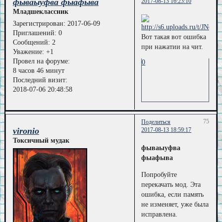
фываыуфва фыафыва
2017-08-13 16:23:10
Младшеклассник
Зарегистрирован
: 2017-06-09
Приглашений:
0
Вот такая вот ошибка
Сообщений:
2
при нажатии на чит.
Уважение:
+1
Провел на форуме:
0
8 часов 46 минут
Последний визит:
2018-07-06 20:48:58
75
Поделиться
vironio
2017-08-13 18:59:17
Токсичный мудак
фываыуфва
фыафыва
Попробуйте
перекачать мод. Эта
ошибка, если память
не изменяет, уже была
исправлена.