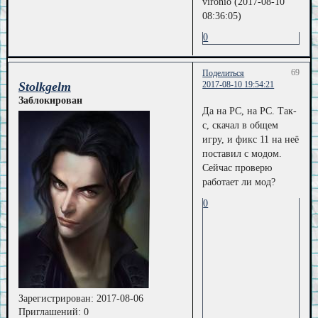
vironio (2017-08-10
08:36:05)
0
69
Поделиться
Stolkgelm
2017-08-10 19:54:21
Заблокирован
Да на PC, на PC. Так-
с, скачал в общем
игру, и фикс 11 на неё
поставил с модом.
Сейчас проверю
работает ли мод?
0
Зарегистрирован
: 2017-08-06
Приглашений:
0