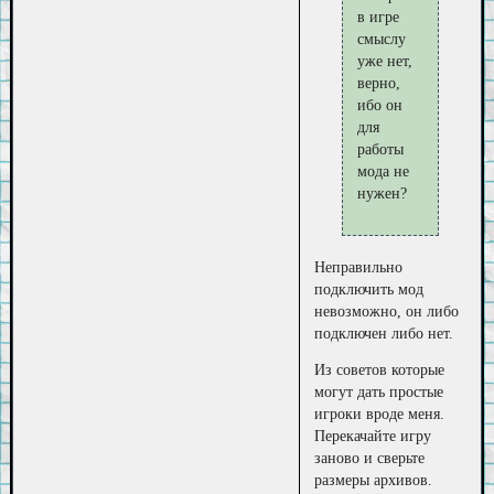
в игре
смыслу
уже нет,
верно,
ибо он
для
работы
мода не
нужен?
Неправильно
подключить мод
невозможно, он либо
подключен либо нет.
Из советов которые
могут дать простые
игроки вроде меня.
Перекачайте игру
заново и сверьте
размеры архивов.