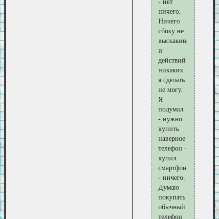
- нет
ничего.
Ничего
сбоку не
выскакивает
и
действий
никаких
я сделать
не могу.
Я
подумал
- нужно
купить
наверное
телефон -
купил
смартфон
- ничего.
Думаю
покупать
обычный
телефон