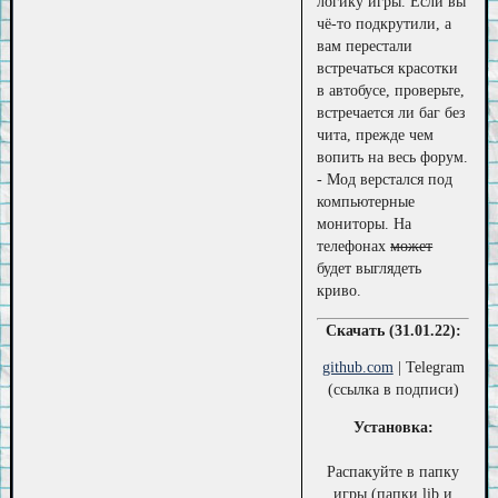
логику игры. Если вы
чё-то подкрутили, а
вам перестали
встречаться красотки
в автобусе, проверьте,
встречается ли баг без
чита, прежде чем
вопить на весь форум.
- Мод верстался под
компьютерные
мониторы. На
телефонах
может
будет выглядеть
криво.
Скачать (31.01.22):
github.com
| Telegram
(ссылка в подписи)
Установка:
Распакуйте в папку
игры (папки lib и