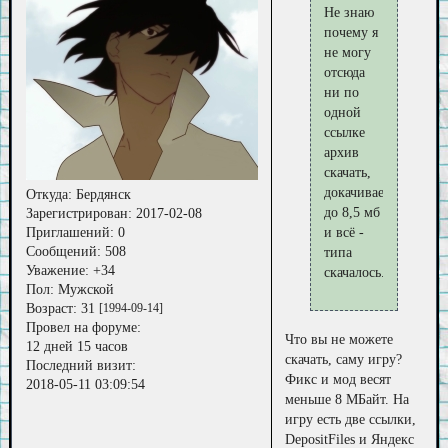
Не знаю
почему я
не могу
отсюда
ни по
одной
ссылке
архив
скачать,
докачивает
Откуда:
Бердянск
до 8,5 мб
Зарегистрирован
: 2017-02-08
Приглашений:
0
и всё -
Сообщений:
508
типа
Уважение:
+34
скачалось.
Пол:
Мужской
Возраст:
31
[1994-09-14]
Провел на форуме:
Что вы не можете
12 дней 15 часов
скачать, саму игру?
Последний визит:
Фикс и мод весят
2018-05-11 03:09:54
меньше 8 МБайт. На
игру есть две ссылки,
DepositFiles и Яндекс