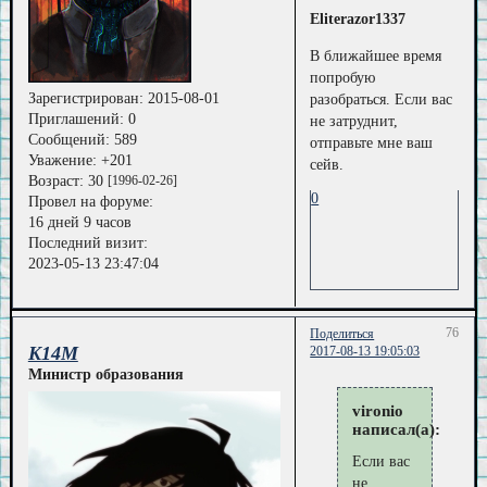
Eliterazor1337
В ближайшее время
попробую
Зарегистрирован
: 2015-08-01
разобраться. Если вас
Приглашений:
0
не затруднит,
Сообщений:
589
отправьте мне ваш
Уважение:
+201
сейв.
Возраст:
30
[1996-02-26]
0
Провел на форуме:
16 дней 9 часов
Последний визит:
2023-05-13 23:47:04
76
Поделиться
K14M
2017-08-13 19:05:03
Министр образования
vironio
написал(а):
Если вас
не