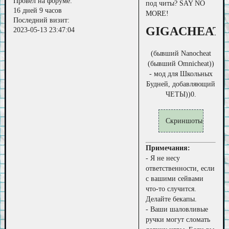
Провел на форуме:
под читы? SAY NO
16 дней 9 часов
MORE!
Последний визит:
GIGACHEAT
2023-05-13 23:47:04
(бывший Nanocheat
(бывший Omnicheat))
- мод для Школьных
Будней, добавляющий
ЧЕТЫ))0.
Скриншоты
Примечания:
- Я не несу
ответственности, если
с вашими сейвами
что-то случится.
Делайте бекапы.
- Ваши шаловливые
ручки могут сломать