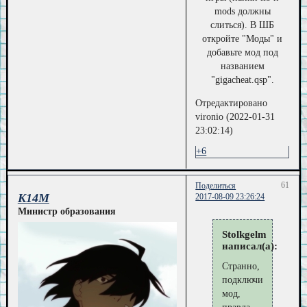
mods должны
слиться). В ШБ
откройте "Моды" и
добавьте мод под
названием
"gigacheat.qsp".
Отредактировано
vironio (2022-01-31
23:02:14)
+6
61
Поделиться
K14M
2017-08-09 23:26:24
Министр образования
Stolkgelm
написал(а):
Странно,
подключил
мод,