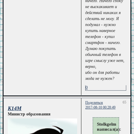
ничего. Ничего сбоку
не выскакивает и
действий никаких я
сделать не могу. Я
подумал - нужно
купить наверное
телефон - купил
смартфон - ничего.
Думаю покупать
обычный телефон в
игре смыслу уже нет,
верно,
ибо он для работы
мода не нужен?
0
65
Поделиться
K14M
2017-08-10 00:28:49
Министр образования
Stolkgelm
написал(а):