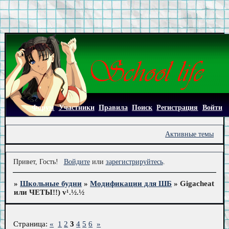
Форум
Участники
Правила
Поиск
Регистрация
Войти
Активные темы
Привет, Гость!
Войдите
или
зарегистрируйтесь
.
»
Школьные будни
»
Модификации для ШБ
»
Gigacheat
или ЧЕТЫ!!) v¹.½.½
Страница:
«
1
2
3
4
5
6
»