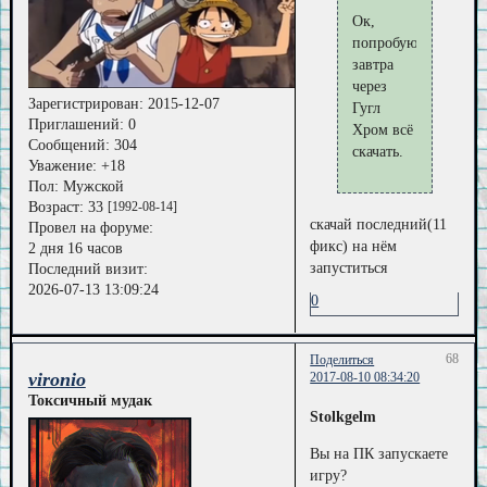
Ок,
попробую
завтра
через
Зарегистрирован
: 2015-12-07
Гугл
Приглашений:
0
Хром всё
Сообщений:
304
скачать.
Уважение:
+18
Пол:
Мужской
Возраст:
33
[1992-08-14]
скачай последний(11
Провел на форуме:
фикс) на нём
2 дня 16 часов
запуститься
Последний визит:
2026-07-13 13:09:24
0
68
Поделиться
vironio
2017-08-10 08:34:20
Токсичный мудак
Stolkgelm
Вы на ПК запускаете
игру?