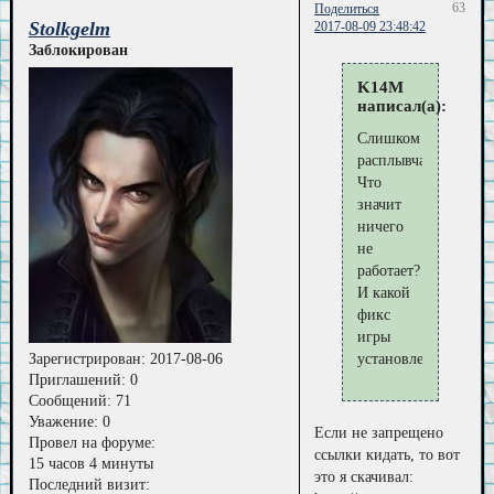
63
Поделиться
Stolkgelm
2017-08-09 23:48:42
Заблокирован
K14M
написал(а):
Слишком
расплывчато.
Что
значит
ничего
не
работает?
И какой
фикс
игры
Зарегистрирован
: 2017-08-06
установлен?
Приглашений:
0
Сообщений:
71
Уважение:
0
Если не запрещено
Провел на форуме:
ссылки кидать, то вот
15 часов 4 минуты
это я скачивал:
Последний визит: