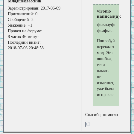
Младшеклассник
Зарегистрирован
: 2017-06-09
vironio
Приглашений:
0
написал(а):
Сообщений:
2
фываыуфва
Уважение:
+1
фыафыва
Провел на форуме:
8 часов 46 минут
Попробуйте
Последний визит:
перекачать
2018-07-06 20:48:58
мод. Эта
ошибка,
если
память
не
изменяет,
уже была
исправлена.
Спасибо, помогло.
+1