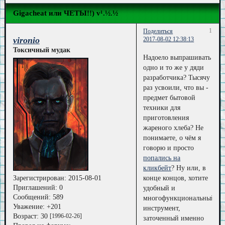
Gigacheat или ЧЕТЫ!!) v¹.½.½
1
Поделиться
vironio
2017-08-02 12:38:13
Токсичный мудак
Надоело выпрашивать
одно и то же у дяди
разработчика? Тысячу
раз усвоили, что вы -
предмет бытовой
техники для
приготовления
жареного хлеба? Не
понимаете, о чём я
говорю и просто
попались на
кликбейт
? Ну или, в
Зарегистрирован
: 2015-08-01
конце концов, хотите
Приглашений:
0
удобный и
Сообщений:
589
многофункциональный
Уважение:
+201
инструмент,
Возраст:
30
[1996-02-26]
заточенный именно