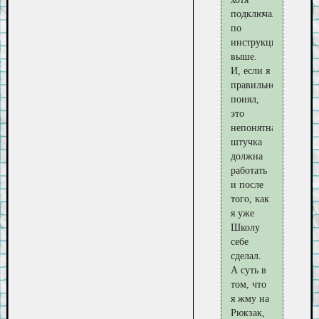
подключал
по
инструкции
выше.
И, если я
правильно
понял,
это
непонятная
штучка
должна
работать
и после
того, как
я уже
Школу
себе
сделал.
А суть в
том, что
я жму на
Рюкзак,