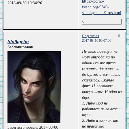
https://porno-
2018-09-30 19:34:26
island.org/9340-
shkolnye- … 9-rus.html
0
64
Поделиться
Stolkgelm
2017-08-10 00:07:56
Заблокирован
Не знаю почему я не
могу отсюда ни по
одной ссылке архив
скачать, докачивает
до 8,5 мб и всё - типа
скачалось. Скачал
фикс 11 поставил
поверх игры. И одно из
двух:
1. Либо мод не
работает из-за версии
игры.
2. Либо я его как-то
не правильно
Зарегистрирован
: 2017-08-06