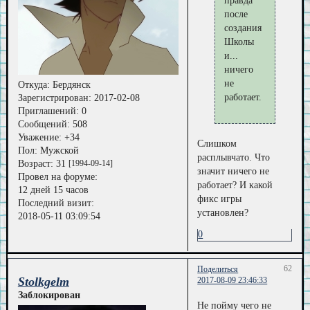
правда
после
создания
Школы
и...
ничего
не
Откуда:
Бердянск
работает.
Зарегистрирован
: 2017-02-08
Приглашений:
0
Сообщений:
508
Уважение:
+34
Слишком
Пол:
Мужской
расплывчато. Что
Возраст:
31
[1994-09-14]
значит ничего не
Провел на форуме:
работает? И какой
12 дней 15 часов
фикс игры
Последний визит:
установлен?
2018-05-11 03:09:54
0
62
Поделиться
Stolkgelm
2017-08-09 23:46:33
Заблокирован
Не пойму чего не