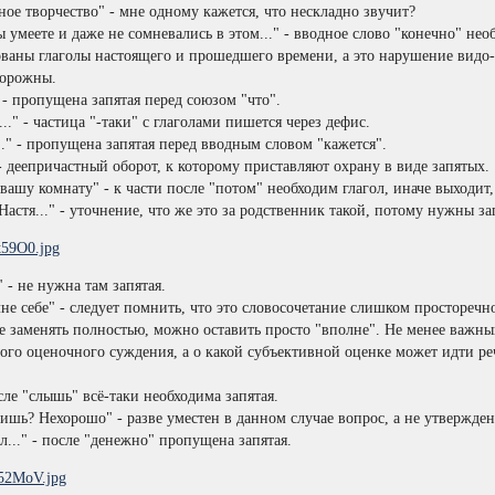
ное творчество" - мне одному кажется, что нескладно звучит?
 умеете и даже не сомневались в этом..." - вводное слово "конечно" нео
аны глаголы настоящего и прошедшего времени, а это нарушение видо-в
торожны.
" - пропущена запятая перед союзом "что".
..." - частица "-таки" с глаголами пишется через дефис.
.." - пропущена запятая перед вводным словом "кажется".
 деепричастный оборот, к которому приставляют охрану в виде запятых.
 вашу комнату" - к части после "потом" необходим глагол, иначе выходит,
Настя..." - уточнение, что же это за родственник такой, потому нужны з
" - не нужна там запятая.
лне себе" - следует помнить, что это словосочетание слишком просторечно
е заменять полностью, можно оставить просто "вполне". Не менее важный
го оценочного суждения, а о какой субъективной оценке может идти ре
сле "слышь" всё-таки необходима запятая.
тишь? Нехорошо" - разве уместен в данном случае вопрос, а не утвержде
л..." - после "денежно" пропущена запятая.