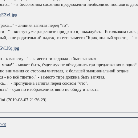
росто..." - в бессоюзном сложном предложении необходимо поставить двое
страха..." - лишняя запятая перед "то".
ти..." - вот тут уже разрешите придраться, пожалуйста. В толковом слов
ый, а не родительный падеж, то есть заместо "Крик,полный ярости,..." г
о - к вашему..." - заместо тире должна быть запятая.
о - моча!" - может быть, будет лучше объединить три предложения в одно
ию внимания со стороны читателя, к большей эмоциональной отдаче.
ся - но всё тщетно." - заместо тире должна быть запятая.
ось..." - пропущена запятая перед союзом "что".
ость" - судя по изображению, явно не обиду и злость.
ni (2019-08-07 21:26:29)
0:09