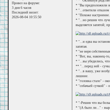
* * "Окликнув родстве
Провел на форуме:
* "Вы предположили не
3 дня 6 часов
* "...ответили отказом
Последний визит:
* "Похоже настроение.
2026-08-04 10:55:50
* "...но решив что лу
выделяется запятой; п
* "...и едва вы остано
запятая.
* "не веря собственны
* "Вот, вы, наконец-то
* "...вы убедились, чт
** "...перед ней - суч
* "...в вашу, уже воз
лишние.
* "головка стало" - ок
* "собачьей сучкой" -
* "-Решив что вы боль
* "(А было ли..." - вы