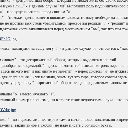
нника" - деепричастный оборот, который не может жить без своих вассал
 нужна ли..." - в данном случае "ли" выполняет роль подчинительного 
 а" - пропущена запятая перед союзом "а".
.." - "похоже" здесь является вводным словом, потому необходима запятая
чше не противиться столь убедительной просьбе вы решили..." - "решив"
ридаточная часть заканчивается перед местоимением "вы", так что там то
вились, накинулся на вашу ногу..." - в данном случае "и" относится к "н
м словам" - это деепричастный оборот, который выделяется запятой.
, разобрались с одеждой." - здесь "наконец-то" выполняет роль наречия,
о здесь никого нет, и вас никто не заметит." - перед союзом "и" не нужна
ка для спаривания." - уж не знаю, зачем тут это тире, которое совсем зде
бужденную, девочку." - причастный оборот перед определяемым словом не
ончание "о" вместо нужного "а".
 отличный пример плеоназма, но в тексте такое недопустимо: сука - это п
ше..." - во-первых, лишнее тире в самом начале повествовательного пре
ражение, заключенное в скобки, не надо писать с большой буквы.