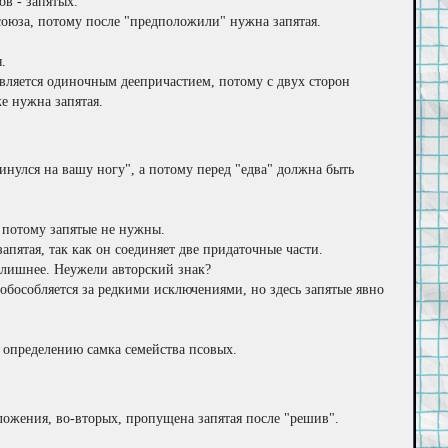
ов - запятых.
союза, потому после "предположили" нужна запятая.
.
 является одиночным деепричастием, потому с двух сторон
же нужна запятая.
акинулся на вашу ногу", а потому перед "едва" должна быть
 а потому запятые не нужны.
 запятая, так как он соединяет две придаточные части.
сь лишнее. Неужели авторский знак?
 обособляется за редкими исключениями, но здесь запятые явно
о определению самка семейства псовых.
дложения, во-вторых, пропущена запятая после "решив".