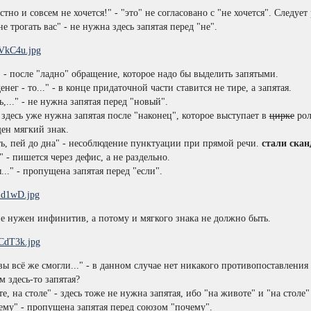
тно и совсем не хочется!" - "это" не согласовано с "не хочется". Следу
е трогать вас" - не нужна здесь запятая перед "не".
" - после "ладно" обращение, которое надо бы выделить запятыми.
енег - то..." - в конце придаточной части ставится не тире, а запятая.
,..." - не нужна запятая перед "новый".
- здесь уже нужна запятая после "наконец", которое выступает в
цирке
рол
ен мягкий знак.
ать, пей до дна" - несоблюдение пунктуации при прямой речи.
стали скан
 - пишется через дефис, а не раздельно.
..." - пропущена запятая перед "если".
 не нужен инфинитив, а потому и мягкого знака не должно быть.
 вы всё же смогли..." - в данном случае нет никакого противопоставления
чем здесь-то запятая?
е, на столе" - здесь тоже не нужна запятая, ибо "на животе" и "на стол
ему" - пропущена запятая перед союзом "почему".