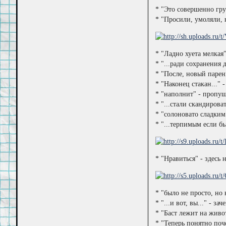
* "Это совершенно грус
* "Просили, умоляли, н
* "Ладно хуета мелкая
* "...ради сохранения д
* "После, новый парень
* "Наконец стакан..." 
* "наполнит" - пропущ
* "...стали скандиров
* "солоновато сладким"
* "...терпимым если бы
* "Нравиться" - здесь
* "было не просто, но
* "...и вот, вы..." - за
* "Баст лежит на живот
* "Теперь понятно поч