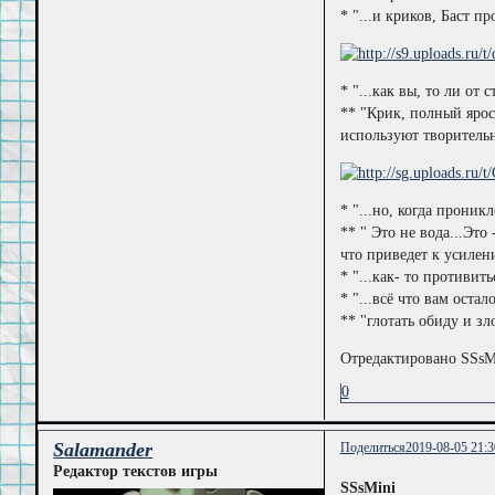
* "...и криков, Баст п
* "...как вы, то ли от 
** "Крик, полный ярос
используют творительн
* "...но, когда проникл
** " Это не вода...Эт
что приведет к усилен
* "...как- то противить
* "...всё что вам остал
** "глотать обиду и зл
Отредактировано SSsMi
0
Salamander
Поделиться
2019-08-05 21:3
Редактор текстов игры
SSsMini