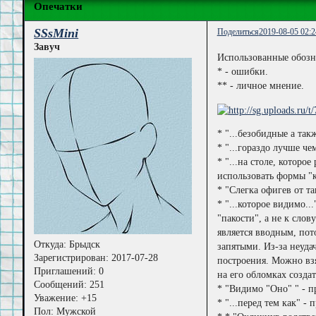
Опечатки
SSsMini
Поделиться
2019-08-05 02:2
Завуч
Использованные обозн
* - ошибки.
** - личное мнение.
* "...безобидные а так
* "...гораздо лучше че
* "...на столе, которо
использовать формы "к
* "Слегка офигев от т
* "...которое видимо..
"пакости", а не к слов
является вводным, пот
Откуда:
Брыдск
запятыми. Из-за неуда
Зарегистрирован
: 2017-07-28
построения. Можно взя
Приглашений:
0
на его обломках созда
Сообщений:
251
* "Видимо "Оно" " - п
Уважение:
+15
* "...перед тем как" -
Пол:
Мужской