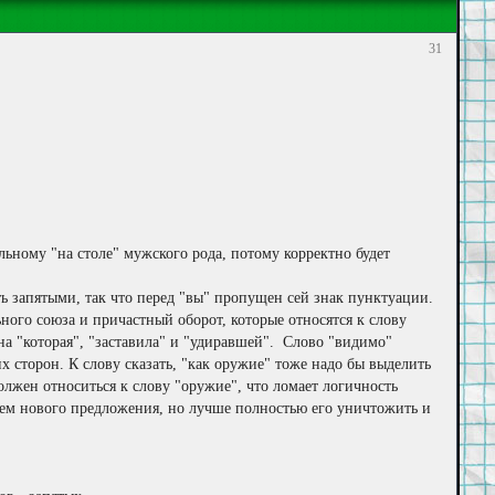
31
тельному "на столе" мужского рода, потому корректно будет
ть запятыми, так что перед "вы" пропущен сей знак пунктуации.
ьного союза и причастный оборот, которые относятся к слову
" на "которая", "заставила" и "удиравшей". Слово "видимо"
х сторон. К слову сказать, "как оружие" тоже надо бы выделить
олжен относиться к слову "оружие", что ломает логичность
ием нового предложения, но лучше полностью его уничтожить и