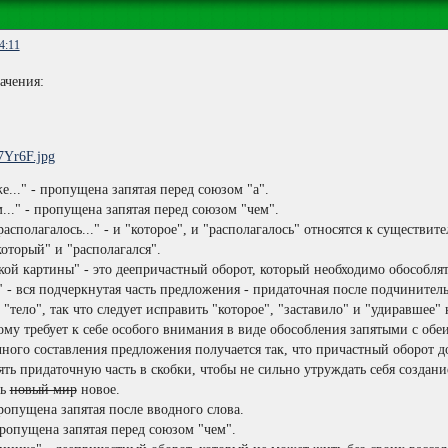
4:11
ачения:
же..." - пропущена запятая перед союзом "а".
м..." - пропущена запятая перед союзом "чем".
е располагалось..." - и "которое", и "располагалось" относятся к существи
оторый" и "располагался".
акой картины" - это деепричастный оборот, который необходимо обособля
." - вся подчеркнутая часть предложения - придаточная после подчинител
у "тело", так что следует исправить "которое", "заставило" и "удиравшее
ому требует к себе особого внимания в виде обособления запятыми с обеи
чного составления предложения получается так, что причастный оборот д
ть придаточную часть в скобки, чтобы не сильно утруждать себя создан
ть
новый мир
новое.
ропущена запятая после вводного слова.
 пропущена запятая перед союзом "чем".