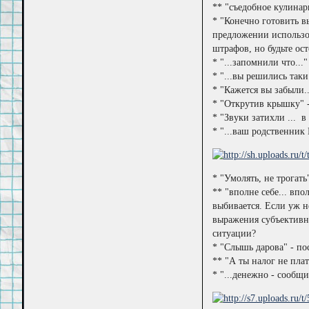
** "съедобное кулинар
* "Конечно готовить вы
предложении использов
штрафов, но будьте ос
* "...запомнили что...
* "...вы решились таки
* "Кажется вы забыли.
* "Открутив крышку" -
* "Звуки затихли ... в
* "...ваш родственник 
* "Умолять, не трогать
** "вполне себе... впо
выбивается. Если уж н
выражения субъективно
ситуации?
* "Слышь дарова" - по
** "А ты налог не пла
* "...денежно - сообщи