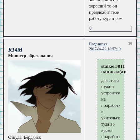
хороший то он
предложит тебе
работу куратором
0
39
Поделиться
K14M
2017-04-22 18:57:10
Министр образования
stalker3811
написал(а):
для этого
нужно
устроится
на
подработку
в
учительскую,
туда во
время
подработки
Откуда:
Бердянск