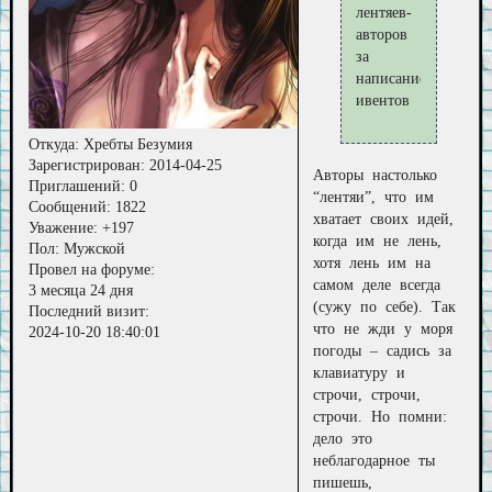
лентяев-
авторов
за
написание
ивентов
Откуда:
Хребты Безумия
Зарегистрирован
: 2014-04-25
Авторы настолько
Приглашений:
0
“лентяи”, что им
Сообщений:
1822
хватает своих идей,
Уважение:
+197
когда им не лень,
Пол:
Мужской
хотя лень им на
Провел на форуме:
самом деле всегда
3 месяца 24 дня
(сужу по себе). Так
Последний визит:
что не жди у моря
2024-10-20 18:40:01
погоды – садись за
клавиатуру и
строчи, строчи,
строчи. Но помни:
дело это
неблагодарное ты
пишешь,