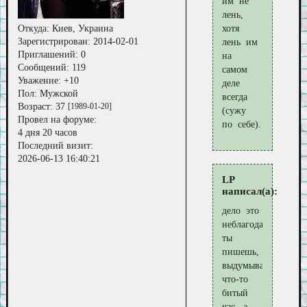
им не
лень,
Откуда:
Киев, Украина
хотя
Зарегистрирован
: 2014-02-01
лень им
Приглашений:
0
на
Сообщений:
119
самом
Уважение:
+10
деле
Пол:
Мужской
всегда
Возраст:
37
[1989-01-20]
(сужу
Провел на форуме:
по себе).
4 дня 20 часов
Последний визит:
2026-06-13 16:40:21
LP
написал(а):
дело это
неблагодарное
ты
пишешь,
выдумываешь
что-то
битый
час, а