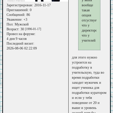
у меня
Зарегистрирован
: 2016-11-17
вообще
Приглашений:
0
такая
Сообщений:
86
опция
Уважение:
+3
отсуствует,
Пол:
Мужской
что у
Возраст:
30
[1996-01-17]
директоров,
Провел на форуме:
что у
4 дня 9 часов
учителей
Последний визит:
2026-08-06 02:22:09
для этого нужно
устроится на
подработку в
учительскую, туда во
время подработки
заходит мужичек и
ищет ученика для
подработки куратором
и если у тебя
поведение от 20 и
выше и уровень
знаний хотя бы