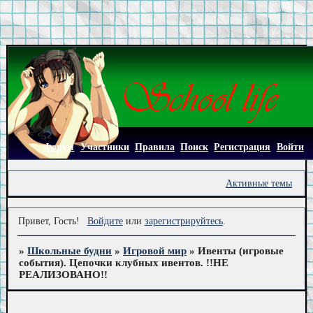
Форум
Участники
Правила
Поиск
Регистрация
Войти
Активные темы
Привет, Гость!
Войдите
или
зарегистрируйтесь
.
»
Школьные будни
»
Игровой мир
»
Ивенты (игровые
события). Цепочки клубных ивентов. !!НЕ
РЕАЛИЗОВАНО!!