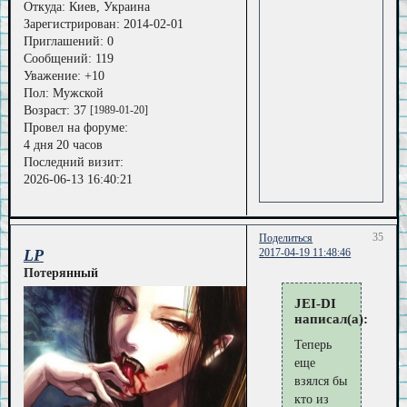
Откуда:
Киев, Украина
Зарегистрирован
: 2014-02-01
Приглашений:
0
Сообщений:
119
Уважение:
+10
Пол:
Мужской
Возраст:
37
[1989-01-20]
Провел на форуме:
4 дня 20 часов
Последний визит:
2026-06-13 16:40:21
35
Поделиться
LP
2017-04-19 11:48:46
Потерянный
JEI-DI
написал(а):
Теперь
еще
взялся бы
кто из