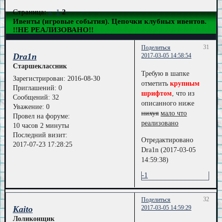
Страница:
«
1
2
Ивенты (игровые события). Цепочки клубных ивентов.
!!НЕ РЕАЛИЗОВАНО!!
31
Поделиться
Dra1n
2017-03-05 14:58:54
Старшеклассник
Требую в шапке
Зарегистрирован
: 2016-08-30
отметить
крупным
Приглашений:
0
шрифтом
, что из
Сообщений:
32
описанного ниже
Уважение:
0
нихуя
мало что
Провел на форуме:
реализовано
10 часов 2 минуты
Последний визит:
Отредактировано
2017-07-23 17:28:25
Dra1n (2017-03-05
14:59:38)
-1
32
Поделиться
Kaito
2017-03-05 14:59:29
Лоликонщик