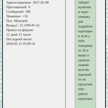
заходит
Зарегистрирован
: 2017-02-08
Приглашений:
0
мужичек
Сообщений:
508
и ищет
Уважение:
+34
ученика
Пол:
Мужской
для
Возраст:
31
[1994-09-14]
подработки
Провел на форуме:
куратором
12 дней 15 часов
и если у
Последний визит:
тебя
2018-05-11 03:09:54
поведение
от 20 и
выше и
уровень
знаний
хотя бы
хороший
то он
предложит
тебе
работу
куратором