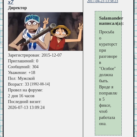
x7
2017-04-23 13:58:23
Директор
Salamander
написал(а):
Просьба
о
кураторстве
при
Зарегистрирован
: 2015-12-07
разговоре
Приглашений:
0
в
Сообщений:
304
"Особое"
Уважение:
+18
должна
Пол:
Мужской
быть.
Возраст:
33
[1992-08-14]
Вроде я
Провел на форуме:
поправлял
2 дня 16 часов
в 5
Последний визит:
фиксе,
2026-07-13 13:09:24
чтоб
работала
она.