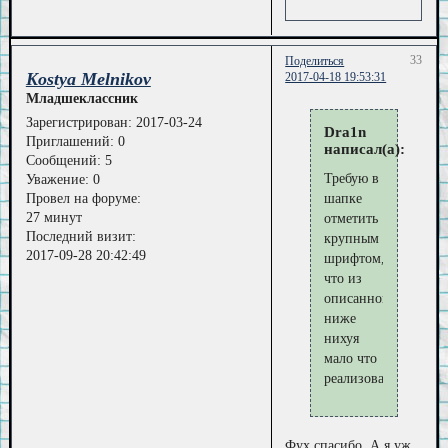
33
Поделиться
Kostya Melnikov
2017-04-18 19:53:31
Младшеклассник
Зарегистрирован
: 2017-03-24
Dra1n
Приглашений:
0
написал(а):
Сообщений:
5
Требую в
Уважение:
0
шапке
Провел на форуме:
27 минут
отметить
Последний визит:
крупным
2017-09-28 20:42:49
шрифтом,
что из
описанного
ниже
нихуя
мало что
реализовано
Фух спасибо. А я уж