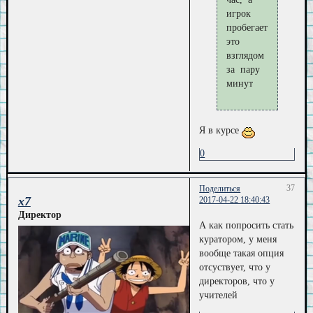
игрок
пробегает
это
взглядом
за пару
минут
Я в курсе
0
37
Поделиться
x7
2017-04-22 18:40:43
Директор
А как попросить стать
куратором, у меня
вообще такая опция
отсуствует, что у
директоров, что у
учителей