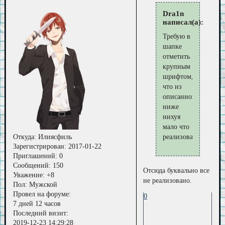
Dra1n
написал(а):
Требую в
шапке
отметить
крупным
шрифтом,
что из
описанного
ниже
нихуя
мало что
Откуда:
Илиясфиль
реализовано
Зарегистрирован
: 2017-01-22
Приглашений:
0
Сообщений:
150
Отсюда буквально все
Уважение:
+8
не реализовано.
Пол:
Мужской
Провел на форуме:
0
7 дней 12 часов
Последний визит:
2019-12-23 14:29:28