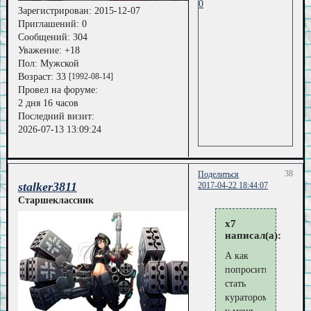
0
Зарегистрирован
: 2015-12-07
Приглашений:
0
Сообщений:
304
Уважение:
+18
Пол:
Мужской
Возраст:
33
[1992-08-14]
Провел на форуме:
2 дня 16 часов
Последний визит:
2026-07-13 13:09:24
38
Поделиться
stalker3811
2017-04-22 18:44:07
Старшеклассник
x7
написал(а):
А как
попросить
стать
куратором,