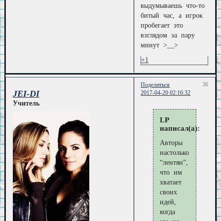
выдумываешь что-то
битый час, а игрок
пробегает это
взглядом за пару
минут >__>
+1
36
Поделиться
JEI-DI
2017-04-20 02:16:32
Учитель
LP
написал(а):
Авторы
настолько
“лентяи”,
что им
хватает
своих
идей,
когда