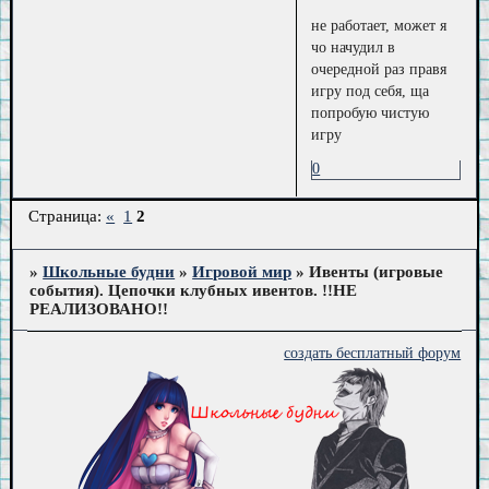
не работает, может я
чо начудил в
очередной раз правя
игру под себя, ща
попробую чистую
игру
0
Страница:
«
1
2
»
Школьные будни
»
Игровой мир
»
Ивенты (игровые
события). Цепочки клубных ивентов. !!НЕ
РЕАЛИЗОВАНО!!
создать бесплатный форум