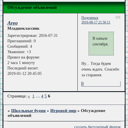
Обсуждение объявлений
151
Поделиться
Areo
2016-08-17 21:56:11
Младшеклассник
Зарегистрирован
: 2016-07-31
В начале
Приглашений:
0
сентября.
Сообщений:
4
Уважение:
+3
Провел на форуме:
2 часа 1 минуту
Ну... Тогда будем
Последний визит:
очень ждать. Спасибо
2019-01-12 20:45:05
за старания.
0
Страница:
«
1
…
4
5
6
»
Школьные будни
»
Игровой мир
»
Обсуждение
объявлений
создать бесплатный форум