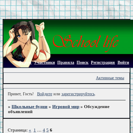
Форум
Участники
Правила
Поиск
Регистрация
Войти
Активные темы
Привет, Гость!
Войдите
или
зарегистрируйтесь
.
»
Школьные будни
»
Игровой мир
»
Обсуждение
объявлений
Страница:
«
1
…
4
5
6